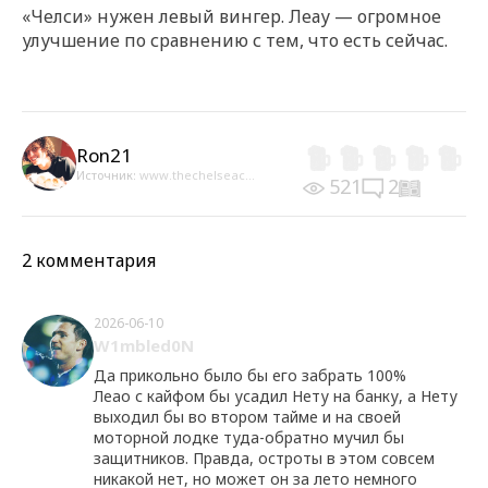
«Челси» нужен левый вингер. Леау — огромное
улучшение по сравнению с тем, что есть сейчас.
Ron21
Источник:
www.thechelseac...
521
2
2 комментария
2026-06-10
W1mbled0N
Да прикольно было бы его забрать 100%
Леао с кайфом бы усадил Нету на банку, а Нету
выходил бы во втором тайме и на своей
моторной лодке туда-обратно мучил бы
защитников. Правда, остроты в этом совсем
никакой нет, но может он за лето немного