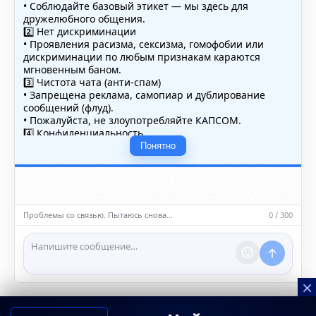
• Соблюдайте базовый этикет — мы здесь для
дружелюбного общения.
2️⃣ Нет дискриминации
• Проявления расизма, сексизма, гомофобии или
дискриминации по любым признакам караются
мгновенным баном.
3️⃣ Чистота чата (анти-спам)
• Запрещена реклама, самопиар и дублирование
сообщений (флуд).
• Пожалуйста, не злоупотребляйте КАПСОМ.
4️⃣ Конфиденциальность
• Не публикуйте личные данные — свои или чужие
Понятно
(телефоны, адреса, документы).
5️⃣ Уместность контента
• Обсуждайте темы, соответствующие тематике чата.
• Запрещён шок-контент, материалы 18+ и призывы к
насилию.
Проблемы со связью. Пытаюсь снова…
0 / 300
ℹ️ Модераторы и администраторы вправе удалять
сообщения и ограничивать доступ к чату при
нарушении правил.
×