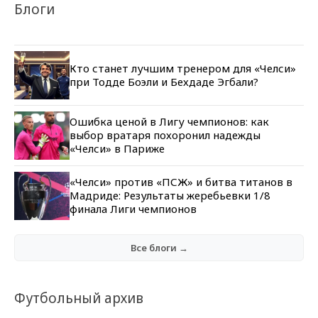
Блоги
Кто станет лучшим тренером для «Челси»
при Тодде Боэли и Бехдаде Эгбали?
Ошибка ценой в Лигу чемпионов: как
выбор вратаря похоронил надежды
«Челси» в Париже
«Челси» против «ПСЖ» и битва титанов в
Мадриде: Результаты жеребьевки 1/8
финала Лиги чемпионов
Все блоги →
Футбольный архив