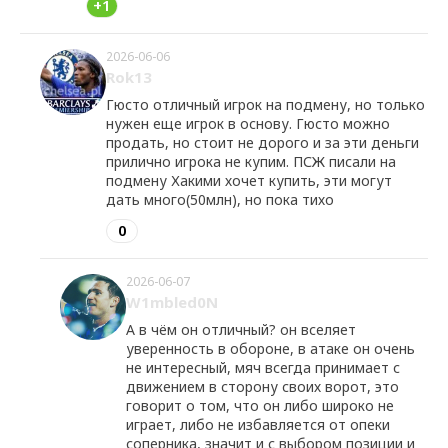
+1
2026-06-06
Rok13
Гюсто отличный игрок на подмену, но только
нужен еще игрок в основу. Гюсто можно
продать, но стоит не дорого и за эти деньги
прилично игрока не купим. ПСЖ писали на
подмену Хакими хочет купить, эти могут
дать много(50млн), но пока тихо
0
2026-06-07
W1mbled0N
А в чём он отличный? он вселяет
уверенность в обороне, в атаке он очень
не интересный, мяч всегда принимает с
движением в сторону своих ворот, это
говорит о том, что он либо широко не
играет, либо не избавляется от опеки
соперника, значит и с выбором позиции и