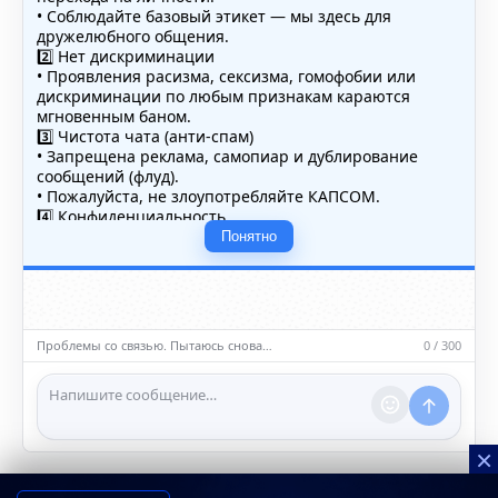
• Соблюдайте базовый этикет — мы здесь для
дружелюбного общения.
2️⃣ Нет дискриминации
• Проявления расизма, сексизма, гомофобии или
дискриминации по любым признакам караются
мгновенным баном.
3️⃣ Чистота чата (анти-спам)
• Запрещена реклама, самопиар и дублирование
сообщений (флуд).
• Пожалуйста, не злоупотребляйте КАПСОМ.
4️⃣ Конфиденциальность
• Не публикуйте личные данные — свои или чужие
Понятно
(телефоны, адреса, документы).
5️⃣ Уместность контента
• Обсуждайте темы, соответствующие тематике чата.
• Запрещён шок-контент, материалы 18+ и призывы к
насилию.
Проблемы со связью. Пытаюсь снова…
0 / 300
ℹ️ Модераторы и администраторы вправе удалять
сообщения и ограничивать доступ к чату при
нарушении правил.
×