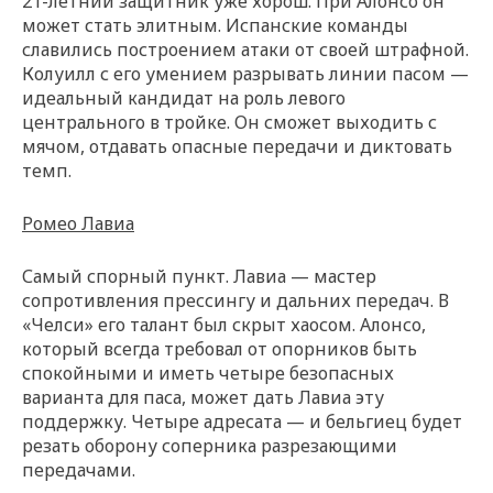
21-летний защитник уже хорош. При Алонсо он
может стать элитным. Испанские команды
славились построением атаки от своей штрафной.
Колуилл с его умением разрывать линии пасом —
идеальный кандидат на роль левого
центрального в тройке. Он сможет выходить с
мячом, отдавать опасные передачи и диктовать
темп.
Ромео Лавиа
Самый спорный пункт. Лавиа — мастер
сопротивления прессингу и дальних передач. В
«Челси» его талант был скрыт хаосом. Алонсо,
который всегда требовал от опорников быть
спокойными и иметь четыре безопасных
варианта для паса, может дать Лавиа эту
поддержку. Четыре адресата — и бельгиец будет
резать оборону соперника разрезающими
передачами.