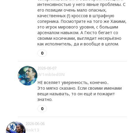
интенсивностью у него явные проблемы. С
его позиции очень мало опасных,
качественных (!) кроссов в штрафную
соперника. Посмотрите на того же Хакими,
это игрок мирового уровня, с большим
арсеналом навыком. А Гюсто бегает со
своими косичками, выглядит несерьёзно
как исполнитель, да и вообще в целом.
0
2026-06-07
W1mbled0N
НЕ вселяет уверенность, конечно..
Это мягко сказано. Если своими именами
вещи называть, то он ещё и пожарит
знатно.
0
2026-06-06
Rok13