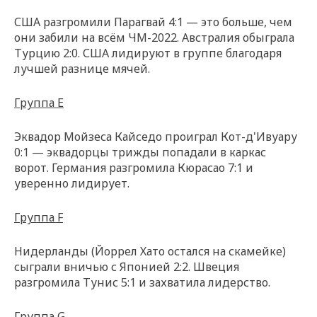
США разгромили Парагвай 4:1 — это больше, чем
они забили на всём ЧМ-2022. Австралия обыграла
Турцию 2:0. США лидируют в группе благодаря
лучшей разнице мячей.
Группа E
Эквадор Мойзеса Кайседо проиграл Кот-д'Ивуару
0:1 — эквадорцы трижды попадали в каркас
ворот. Германия разгромила Кюрасао 7:1 и
уверенно лидирует.
Группа F
Нидерланды (Йоррел Хато остался на скамейке)
сыграли вничью с Японией 2:2. Швеция
разгромила Тунис 5:1 и захватила лидерство.
Группа G