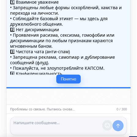
1️⃣ Взаимное уважение
• Запрещены любые формы оскорблений, хамства и
перехода на личности.
• Соблюдайте базовый этикет — мы здесь для
дружелюбного общения.
2️⃣ Нет дискриминации
• Проявления расизма, сексизма, гомофобии или
дискриминации по любым признакам караются
мгновенным баном.
3️⃣ Чистота чата (анти-спам)
• Запрещена реклама, самопиар и дублирование
сообщений (флуд).
• Пожалуйста, не злоупотребляйте КАПСОМ.
4️⃣ Конфиденциальность
• Не публикуйте личные данные — свои или чужие
Понятно
(телефоны, адреса, документы).
5️⃣ Уместность контента
• Обсуждайте темы, соответствующие тематике чата.
• Запрещён шок-контент, материалы 18+ и призывы к
насилию.
Проблемы со связью. Пытаюсь снова…
0 / 300
ℹ️ Модераторы и администраторы вправе удалять
сообщения и ограничивать доступ к чату при
нарушении правил.