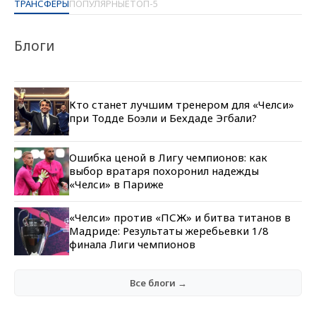
ТРАНСФЕРЫ
ПОПУЛЯРНЫЕ
ТОП-5
Блоги
Кто станет лучшим тренером для «Челси»
при Тодде Боэли и Бехдаде Эгбали?
Ошибка ценой в Лигу чемпионов: как
выбор вратаря похоронил надежды
«Челси» в Париже
«Челси» против «ПСЖ» и битва титанов в
Мадриде: Результаты жеребьевки 1/8
финала Лиги чемпионов
Все блоги →