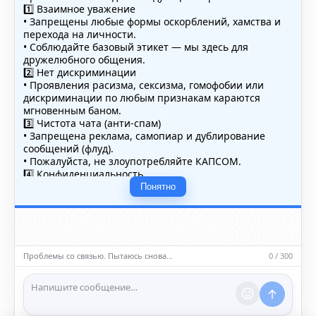
1️⃣ Взаимное уважение
• Запрещены любые формы оскорблений, хамства и
перехода на личности.
• Соблюдайте базовый этикет — мы здесь для
дружелюбного общения.
2️⃣ Нет дискриминации
• Проявления расизма, сексизма, гомофобии или
дискриминации по любым признакам караются
мгновенным баном.
3️⃣ Чистота чата (анти-спам)
• Запрещена реклама, самопиар и дублирование
сообщений (флуд).
• Пожалуйста, не злоупотребляйте КАПСОМ.
4️⃣ Конфиденциальность
• Не публикуйте личные данные — свои или чужие
Понятно
(телефоны, адреса, документы).
5️⃣ Уместность контента
• Обсуждайте темы, соответствующие тематике чата.
• Запрещён шок-контент, материалы 18+ и призывы к
насилию.
Проблемы со связью. Пытаюсь снова…
0 / 300
ℹ️ Модераторы и администраторы вправе удалять
сообщения и ограничивать доступ к чату при
нарушении правил.