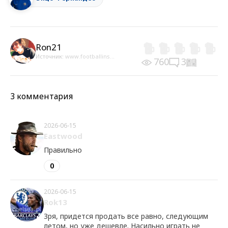
Ron21
Источник:
www.footballins...
760
3
3 комментария
2026-06-15
Eastwood
Правильно
0
2026-06-15
Rok13
Зря, придется продать все равно, следующим
летом, но уже дешевле. Насильно играть не