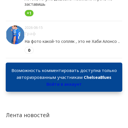
заставишь
+1
2026-06-15
Граф
На фото какой-то сопляк , это не Хаби Алонсо ..
0
Возможность комментировать доступна только
авторизрованным участникам
ChelseaBlues
Войти в аккаунт
Лента новостей