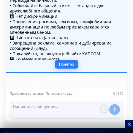
перехода на личности.
• Соблюдайте базовый этикет — мы здесь для
дружелюбного общения.
2️⃣ Нет дискриминации
• Проявления расизма, сексизма, гомофобии или
дискриминации по любым признакам караются
мгновенным баном.
3️⃣ Чистота чата (анти-спам)
• Запрещена реклама, самопиар и дублирование
сообщений (флуд).
• Пожалуйста, не злоупотребляйте КАПСОМ.
4️⃣ Конфиденциальность
• Не публикуйте личные данные — свои или чужие
Понятно
(телефоны, адреса, документы).
5️⃣ Уместность контента
• Обсуждайте темы, соответствующие тематике чата.
• Запрещён шок-контент, материалы 18+ и призывы к
насилию.
Проблемы со связью. Пытаюсь снова…
0 / 300
ℹ️ Модераторы и администраторы вправе удалять
сообщения и ограничивать доступ к чату при
нарушении правил.
×