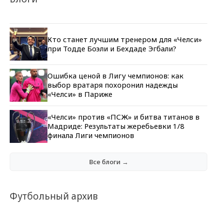
Кто станет лучшим тренером для «Челси»
при Тодде Боэли и Бехдаде Эгбали?
Ошибка ценой в Лигу чемпионов: как
выбор вратаря похоронил надежды
«Челси» в Париже
«Челси» против «ПСЖ» и битва титанов в
Мадриде: Результаты жеребьевки 1/8
финала Лиги чемпионов
Все блоги →
Футбольный архив