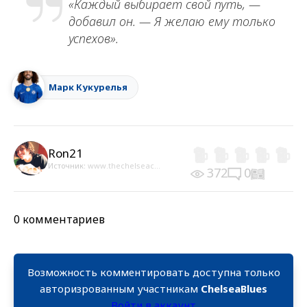
«Каждый выбирает свой путь, —
добавил он. — Я желаю ему только
успехов».
Марк Кукурелья
Ron21
Источник:
www.thechelseac...
372
0
0 комментариев
Возможность комментировать доступна только
авторизрованным участникам
ChelseaBlues
Войти в аккаунт