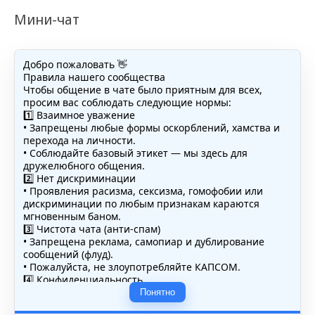
Мини-чат
Добро пожаловать 👋
Правила нашего сообщества
Чтобы общение в чате было приятным для всех,
просим вас соблюдать следующие нормы:
1️⃣ Взаимное уважение
• Запрещены любые формы оскорблений, хамства и
перехода на личности.
• Соблюдайте базовый этикет — мы здесь для
дружелюбного общения.
2️⃣ Нет дискриминации
• Проявления расизма, сексизма, гомофобии или
дискриминации по любым признакам караются
мгновенным баном.
3️⃣ Чистота чата (анти-спам)
• Запрещена реклама, самопиар и дублирование
сообщений (флуд).
• Пожалуйста, не злоупотребляйте КАПСОМ.
4️⃣ Конфиденциальность
• Не публикуйте личные данные — свои или чужие
Понятно
(телефоны, адреса, документы).