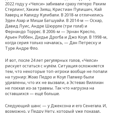
2022 году у «Челси» забивали сразу пятеро: Рахим
Стерлинг, Хаким Зияш, Кристиан Пулишич, Кай
Хаверц и Калиду Кулибали. В 2018-м отличились
Эден Азар и Миши Батшуайи. В 2014-м — Оскар,
Давид Луис, Андре Шюррле (три гола!) и
Фернандо Торрес. В 2006-м — Эрнан Креспо,
Арьен Роббен, Дидье Дрогба и Джо Коул. В 1998-м,
когда серия только началась, — Дан Петреску и
Туре Андре Фло.
И вот, после 24 лет регулярных голов, «Челси»
рискует остаться с нулём. Ситуация осложняется
тем, что некоторые топ-игроки вообще не попали
на турнир: Жоао Педро и Коул Палмер были
удивлены, что их не вызвали, а Эстевао Виллиан
не поехал из-за травмы. Так что нагрузка на
оставшихся — ещё больше.
Следующий шанс — у Джексона и его Сенегала. И,
возможно, у Педру Нету, который уже показал,