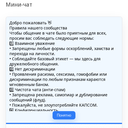
Мини-чат
Добро пожаловать 👋
Правила нашего сообщества
Чтобы общение в чате было приятным для всех,
просим вас соблюдать следующие нормы:
1️⃣ Взаимное уважение
• Запрещены любые формы оскорблений, хамства и
перехода на личности.
• Соблюдайте базовый этикет — мы здесь для
дружелюбного общения.
2️⃣ Нет дискриминации
• Проявления расизма, сексизма, гомофобии или
дискриминации по любым признакам караются
мгновенным баном.
3️⃣ Чистота чата (анти-спам)
• Запрещена реклама, самопиар и дублирование
сообщений (флуд).
• Пожалуйста, не злоупотребляйте КАПСОМ.
4️⃣ Конфиденциальность
• Не публикуйте личные данные — свои или чужие
Понятно
(телефоны, адреса, документы).
5️⃣ Уместность контента