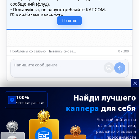
сообщений (флуд).
• Пожалуйста, не злоупотребляйте КАПСОМ.
4️⃣ Конфиденциальность
• Не публикуйте личные данные — свои или чужие
Понятно
(телефоны, адреса, документы).
5️⃣ Уместность контента
• Обсуждайте темы, соответствующие тематике чата.
• Запрещён шок-контент, материалы 18+ и призывы к
насилию.
Проблемы со связью. Пытаюсь снова…
0 / 300
ℹ️ Модераторы и администраторы вправе удалять
сообщения и ограничивать доступ к чату при
нарушении правил.
×
Найди лучшего
100%
честные данные
каппера
для себя
ChelseaBluesRu
ФК Челси
Честный рейтинг на
Посетителям
Информация
основе статистики,
реальных
отзывов и
проходимости