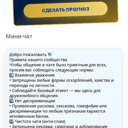
СДЕЛАТЬ ПРОГНОЗ
Мини-чат
Добро пожаловать 👋
Правила нашего сообщества
Чтобы общение в чате было приятным для всех,
просим вас соблюдать следующие нормы:
1️⃣ Взаимное уважение
• Запрещены любые формы оскорблений, хамства и
перехода на личности.
• Соблюдайте базовый этикет — мы здесь для
дружелюбного общения.
2️⃣ Нет дискриминации
• Проявления расизма, сексизма, гомофобии или
дискриминации по любым признакам караются
мгновенным баном.
3️⃣ Чистота чата (анти-спам)
• Запрещена реклама, самопиар и дублирование