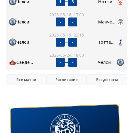
Челси
Ноттингем Форест
1
3
2026-05-16, 17:00
Челси
Манчестер Сити
-
-
2026-05-19, 22:15
Челси
Тоттенхэм
-
-
2026-05-24, 18:00
Сандерленд
Челси
-
-
Все матчи
Расписание
Результаты