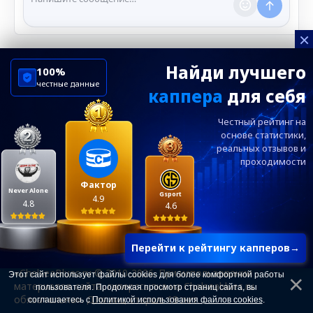
×
Найди лучшего
100%
честные данные
каппера
для себя
ChelseaBluesRu
ФК Челси
Честный рейтинг на
Посетителям
Информация
основе статистики,
реальных
отзывов и
проходимости
Ежевечерний дайджест главных новостей от
редакции ChelseaBlues.ru — подписывайтесь!
Фактор
Never Alone
Gsport
4.9
4.8
4.6
Перейти к рейтингу капперов
→
«ChelseaBlues.ru © 2010-2026. При использовании
Этот сайт использует файлы cookies для более комфортной работы
материалов сайта, гиперссылка на Chelseablues.ru
пользователя. Продолжая просмотр страниц сайта, вы
обязательна». Для лиц старше 18 лет.
соглашаетесь с
Политикой использования файлов cookies
.