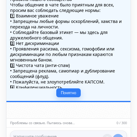
Чтобы общение в чате было приятным для всех,
просим вас соблюдать следующие нормы:
1️⃣ Взаимное уважение
• Запрещены любые формы оскорблений, хамства и
перехода на личности.
• Соблюдайте базовый этикет — мы здесь для
дружелюбного общения.
2️⃣ Нет дискриминации
• Проявления расизма, сексизма, гомофобии или
дискриминации по любым признакам караются
мгновенным баном.
3️⃣ Чистота чата (анти-спам)
• Запрещена реклама, самопиар и дублирование
сообщений (флуд).
• Пожалуйста, не злоупотребляйте КАПСОМ.
4️⃣ Конфиденциальность
• Не публикуйте личные данные — свои или чужие
Понятно
(телефоны, адреса, документы).
5️⃣ Уместность контента
• Обсуждайте темы, соответствующие тематике чата.
• Запрещён шок-контент, материалы 18+ и призывы к
насилию.
Проблемы со связью. Пытаюсь снова…
0 / 300
ℹ️ Модераторы и администраторы вправе удалять
сообщения и ограничивать доступ к чату при
нарушении правил.