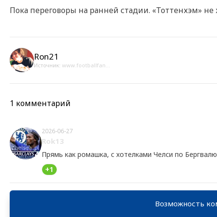
Пока переговоры на ранней стадии. «Тоттенхэм» не 
Ron21
Источник:
www.footballfan...
1 комментарий
2026-06-27
Rok13
Прямь как ромашка, с хотелками Челси по Бергвалю
+1
Возможность ко