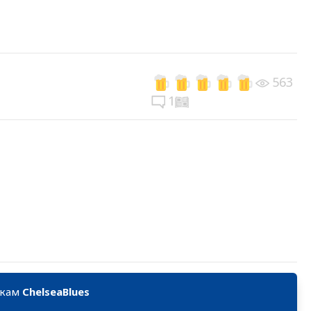
563
1
икам
ChelseaBlues