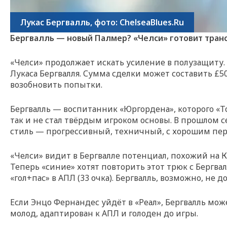
Лукас Бергвалль, фото: ChelseaBlues.Ru
Бергвалль — новый Палмер? «Челси» готовит тран
«Челси» продолжает искать усиление в полузащиту. 
Лукаса Бергвалля. Сумма сделки может составить £50
возобновить попытки.
Бергвалль — воспитанник «Юргордена», которого «Тот
так и не стал твёрдым игроком основы. В прошлом се
стиль — прогрессивный, техничный, с хорошим пер
«Челси» видит в Бергвалле потенциал, похожий на Ко
Теперь «синие» хотят повторить этот трюк с Бергва
«гол+пас» в АПЛ (33 очка). Бергвалль, возможно, не 
Если Энцо Фернандес уйдёт в «Реал», Бергвалль може
молод, адаптирован к АПЛ и голоден до игры.