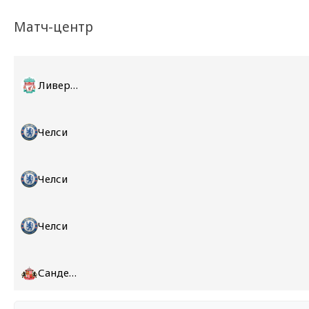
Матч-центр
Ливерпуль
Челси
Челси
Челси
Сандерленд