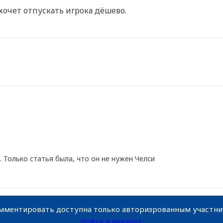
хочет отпускать игрока дёшево.
. Только статья была, что он не нужен Челси
мментировать доступна только авторизрованным участн
Войти в аккаунт