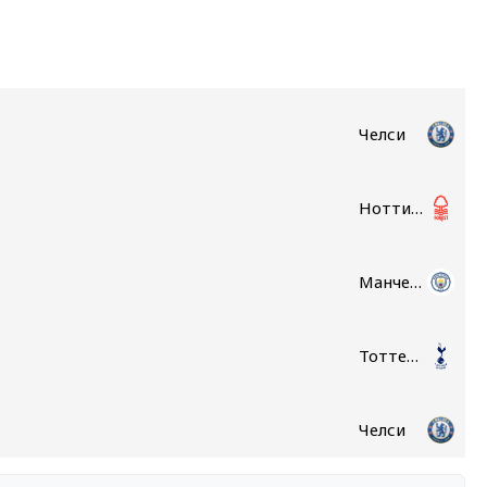
Челси
Ноттингем Форест
Манчестер Сити
Тоттенхэм
Челси