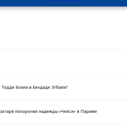
 Тодде Боэли и Бехдаде Эгбали?
вратаря похоронил надежды «Челси» в Париже