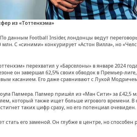
сфер из «Тоттенхэма»
По данным Football Insider, лондонцы ведут переговор
 млн. С «синими» конкурирует «Астон Вилла», но «Челс
тенхэм» перехватил у «Барселоны» в январе 2024 года. 
зоне он завершал 62,5% своих обводок в Премьер-лиге, 
вым касанием. Его даже сравнивают с Лукой Модричем
ула Палмера. Палмер пришёл из «Ман Сити» за £42,5 мл
ллем, который также ищет больше игрового времени. В
достигнет таких цифр сразу, но его потенциал очевиден.
т стать его заменой. Он глубже в центре, но способен