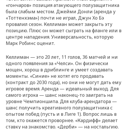
«гончаров» позиция атакующего полузащитника
была слабым местом. Джейми Донли (аренда у
«Тоттенхэма») почти не играл, Джун Хо Бэ
провалил сезон. Келлиман может закрыть эту
позицию. Плюс он может сыграть на фланге или в
центре нападения. Универсальность, которую
Марк Робинс оценит.
Келлиман — это 20 лет, 11 голов, 36 матчей и ни
одного появления за «Челси». Он физически
мощен, хорош в дриблинге и умеет создавать
моменты. «Синие» не хотят его продавать
(контракт до 2030 года), но они не могут дать ему
игровое время. Аренда — идеальный выход. Для
самого игрока — шанс наконец-то заиграть на
уровне Чемпионшипа. Для клуба-арендатора —
шанс получить креативного полузащитника с
опытом побед (пусть и в Лиге 1). Вопрос лишь в
том, кто окажется проворнее. «Кардифф» делает
ставку на знакомство. «Дерби» — на ностальгию.