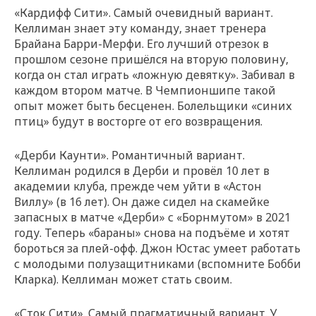
«Кардифф Сити». Самый очевидный вариант.
Келлиман знает эту команду, знает тренера
Брайана Барри-Мерфи. Его лучший отрезок в
прошлом сезоне пришёлся на вторую половину,
когда он стал играть «ложную девятку». Забивал в
каждом втором матче. В Чемпионшипе такой
опыт может быть бесценен. Болельщики «синих
птиц» будут в восторге от его возвращения.
«Дерби Каунти». Романтичный вариант.
Келлиман родился в Дерби и провёл 10 лет в
академии клуба, прежде чем уйти в «Астон
Виллу» (в 16 лет). Он даже сидел на скамейке
запасных в матче «Дерби» с «Борнмутом» в 2021
году. Теперь «бараны» снова на подъёме и хотят
бороться за плей-офф. Джон Юстас умеет работать
с молодыми полузащитниками (вспомните Бобби
Кларка). Келлиман может стать своим.
«Сток Сити». Самый прагматичный вариант. У