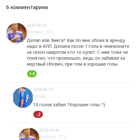
6 комментариев
2026-05-30
Romeo_777
Делап или Эмега? Как по мне обоих в аренду
надо в АПЛ. Делапа после 1 гола в чемпионате
за сезон наврятли кто то купит. С ним тоже не
понятно, что произошло, ведь он забивал за
мертвый Ипсвич, при том и хорошие голы.
+4
2026-05-30
Граф
10 голов забил ?Хорошие голы ?)
-2
2026-05-30
Romeo_777