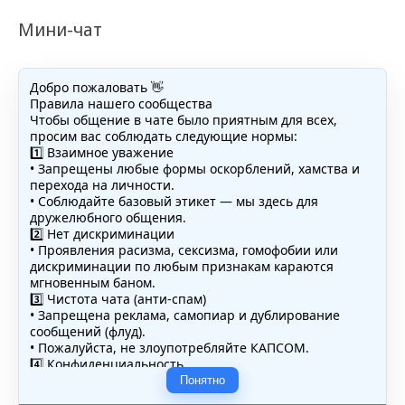
Мини-чат
Добро пожаловать 👋
Правила нашего сообщества
Чтобы общение в чате было приятным для всех,
просим вас соблюдать следующие нормы:
1️⃣ Взаимное уважение
• Запрещены любые формы оскорблений, хамства и
перехода на личности.
• Соблюдайте базовый этикет — мы здесь для
дружелюбного общения.
2️⃣ Нет дискриминации
• Проявления расизма, сексизма, гомофобии или
дискриминации по любым признакам караются
мгновенным баном.
3️⃣ Чистота чата (анти-спам)
• Запрещена реклама, самопиар и дублирование
сообщений (флуд).
• Пожалуйста, не злоупотребляйте КАПСОМ.
4️⃣ Конфиденциальность
• Не публикуйте личные данные — свои или чужие
Понятно
(телефоны, адреса, документы).