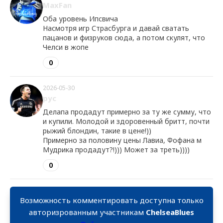
MaxFan
Оба уровень Ипсвича
Насмотря игр Страсбурга и давай сватать
пацанов и физруков сюда, а потом скулят, что
Челси в жопе
0
2026-05-30
рус
Делапа продадут примерно за ту же сумму, что
и купили. Молодой и здоровенный бритт, почти
рыжий блондин, такие в цене!))
Примерно за половину цены Лавиа, Фофана м
Мудрика продадут?!))) Может за треть))))
0
Возможность комментировать доступна только
авторизрованным участникам
ChelseaBlues