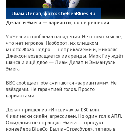
Лиам Делап, фото: ChelseaBlues.Ru
Делап и Эмега — варианты, но не решения
У «Челси» проблема нападения. Не в том смысле,
что нет игроков. Наоборот, их слишком
много: Жоао Педро — неприкасаемый, Николас
Джексон возвращается из аренды, Марк Гиу ждёт
шанса и ещё двое — Лиам Делап и Эммануэль
Эмега.
BBC сообщает: оба считаются «вариантами». Не
звёздами. Не гарантией голов. Просто
вариантами.
Делап пришёл из «Ипсвича» за £30 млн.
Физически силён, агрессивен. Но один гол в АПЛ.
Ожидания не оправдал. Эмега — продукт
конвейера BlueCo. Был в «Страсбуре», теперь в