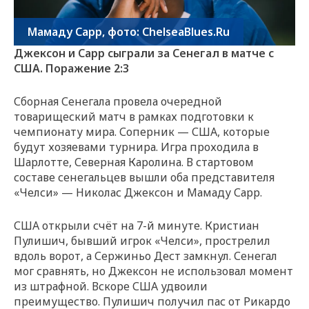
Мамаду Сарр, фото: ChelseaBlues.Ru
Джексон и Сарр сыграли за Сенегал в матче с
США. Поражение 2:3
Сборная Сенегала провела очередной
товарищеский матч в рамках подготовки к
чемпионату мира. Соперник — США, которые
будут хозяевами турнира. Игра проходила в
Шарлотте, Северная Каролина. В стартовом
составе сенегальцев вышли оба представителя
«Челси» — Николас Джексон и Мамаду Сарр.
США открыли счёт на 7-й минуте. Кристиан
Пулишич, бывший игрок «Челси», прострелил
вдоль ворот, а Сержиньо Дест замкнул. Сенегал
мог сравнять, но Джексон не использовал момент
из штрафной. Вскоре США удвоили
преимущество. Пулишич получил пас от Рикардо