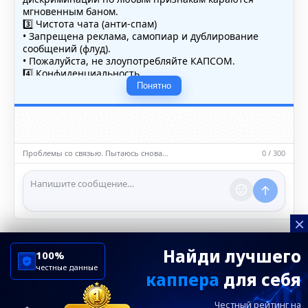
мгновенным баном.
3️⃣ Чистота чата (анти-спам)
• Запрещена реклама, самопиар и дублирование
сообщений (флуд).
• Пожалуйста, не злоупотребляйте КАПСОМ.
4️⃣ Конфиденциальность
• Не публикуйте личные данные — свои или чужие
Понятно
(телефоны, адреса, документы).
5️⃣ Уместность контента
• Обсуждайте темы, соответствующие тематике чата.
• Запрещён шок-контент, материалы 18+ и призывы к
насилию.
Проблемы со связью. Пытаюсь снова…
0 / 300
ℹ️ Модераторы и администраторы вправе удалять
сообщения и ограничивать доступ к чату при
нарушении правил.
×
Найди лучшего
100%
честные данные
каппера
для себя
ChelseaBluesRu
ФК Челси
Честный рейтинг на