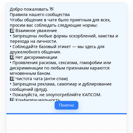
Добро пожаловать 👋
Правила нашего сообщества
Чтобы общение в чате было приятным для всех,
просим вас соблюдать следующие нормы:
1️⃣ Взаимное уважение
• Запрещены любые формы оскорблений, хамства и
перехода на личности.
• Соблюдайте базовый этикет — мы здесь для
дружелюбного общения.
2️⃣ Нет дискриминации
• Проявления расизма, сексизма, гомофобии или
дискриминации по любым признакам караются
мгновенным баном.
3️⃣ Чистота чата (анти-спам)
• Запрещена реклама, самопиар и дублирование
сообщений (флуд).
• Пожалуйста, не злоупотребляйте КАПСОМ.
4️⃣ Конфиденциальность
• Не публикуйте личные данные — свои или чужие
Понятно
(телефоны, адреса, документы).
5️⃣ Уместность контента
• Обсуждайте темы, соответствующие тематике чата.
• Запрещён шок-контент, материалы 18+ и призывы к
насилию.