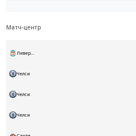
Матч-центр
Ливерпуль
Челси
Челси
Челси
Сандерленд