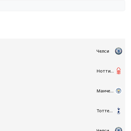
Челси
Ноттингем Форест
Манчестер Сити
Тоттенхэм
Челси