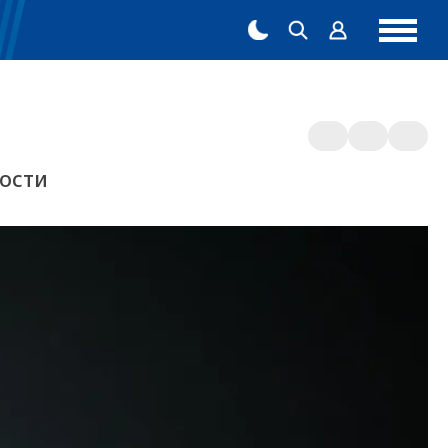
мости