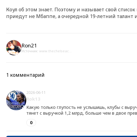
Коул об этом знает. Поэтому и называет свой списо
приедут не Мбаппе, а очередной 19-летний талант и
Ron21
Источник:
www.thechelseac...
1 комментарий
2026-06-11
Rok13
Какую только глупость не услышишь, клубы с выручк
тянет с выручкой 1,2 млрд, больше чем в двое пре
0