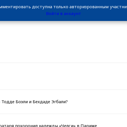
мментировать доступна только авторизрованным участн
Войти в аккаунт
 Тодде Боэли и Бехдаде Эгбали?
вратаря похоронил надежды «Челси» в Париже