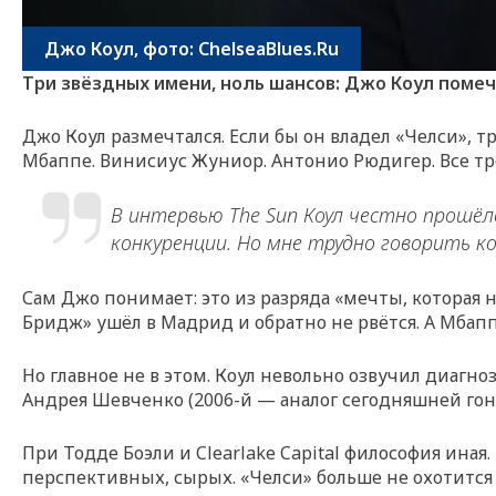
Джо Коул, фото: ChelseaBlues.Ru
Три звёздных имени, ноль шансов: Джо Коул помечт
Джо Коул размечтался. Если бы он владел «Челси»,
Мбаппе. Винисиус Жуниор. Антонио Рюдигер. Все тр
В интервью The Sun Коул честно прошёл
конкуренции. Но мне трудно говорить к
Сам Джо понимает: это из разряда «мечты, которая 
Бридж» ушёл в Мадрид и обратно не рвётся. А Мбап
Но главное не в этом. Коул невольно озвучил диагно
Андрея Шевченко (2006-й — аналог сегодняшней гон
При Тодде Боэли и Clearlake Capital философия ина
перспективных, сырых. «Челси» больше не охотится