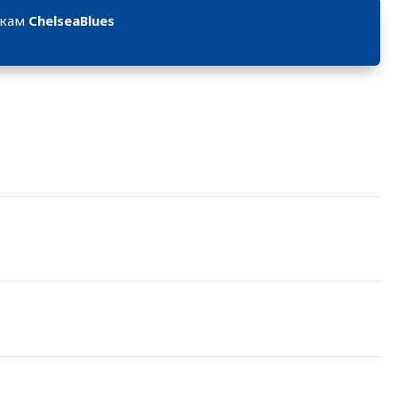
икам
ChelseaBlues