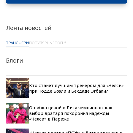
Лента новостей
ТРАНСФЕРЫ
ПОПУЛЯРНЫЕ
ТОП-5
Блоги
Кто станет лучшим тренером для «Челси»
при Тодде Боэли и Бехдаде Эгбали?
Ошибка ценой в Лигу чемпионов: как
выбор вратаря похоронил надежды
«Челси» в Париже
«Челси» против «ПСЖ» и битва титанов в