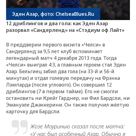
Эден Азар, фото: ChelseaBlues.Ru
12 дриблингов и два гола: как Эден Азар
разорвал «Сандерленд» на «Стэдиум оф Лайт»
В преддверии первого визита «Челси» в
Сандерленд за 9,5 лет клуб вспоминает
легендарный матч 4 декабря 2013 года. Тогда
«Челси» выиграл 4:3, а главным героем стал Эден
Азар. Бельгиец забил два гола (на 33-й и 56-й
минутах) и отдал голевую передачу на Фрэнка
Лэмпарда (после углового). Он совершил 12
дриблингов (7 в первом тайме). Его не смогли
остановить ни Крейг Гарднер, ни Фил Бардсли, ни
Эмануэле Джаккерини. Он также получил жёлтую
карточку для Бардсли.
Жозе Моуринью сказал после матча:
«У нас был особенный Азар. Обычно я