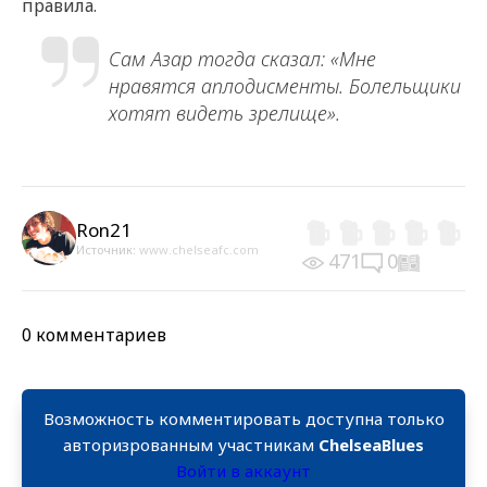
правила.
Сам Азар тогда сказал: «Мне
нравятся аплодисменты. Болельщики
хотят видеть зрелище».
Ron21
Источник:
www.chelseafc.com
471
0
0 комментариев
Возможность комментировать доступна только
авторизрованным участникам
ChelseaBlues
Войти в аккаунт