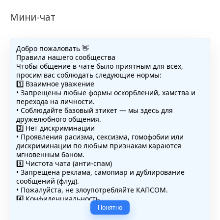
Мини-чат
Добро пожаловать 👋
Правила нашего сообщества
Чтобы общение в чате было приятным для всех,
просим вас соблюдать следующие нормы:
1️⃣ Взаимное уважение
• Запрещены любые формы оскорблений, хамства и
перехода на личности.
• Соблюдайте базовый этикет — мы здесь для
дружелюбного общения.
2️⃣ Нет дискриминации
• Проявления расизма, сексизма, гомофобии или
дискриминации по любым признакам караются
мгновенным баном.
3️⃣ Чистота чата (анти-спам)
• Запрещена реклама, самопиар и дублирование
сообщений (флуд).
• Пожалуйста, не злоупотребляйте КАПСОМ.
4️⃣ Конфиденциальность
• Не публикуйте личные данные — свои или чужие
Понятно
(телефоны, адреса, документы).