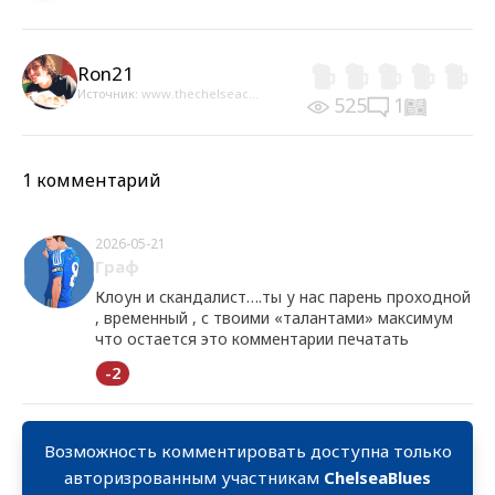
Ron21
Источник:
www.thechelseac...
525
1
1 комментарий
2026-05-21
Граф
Клоун и скандалист….ты у нас парень проходной
, временный , с твоими «талантами» максимум
что остается это комментарии печатать
-2
Возможность комментировать доступна только
авторизрованным участникам
ChelseaBlues