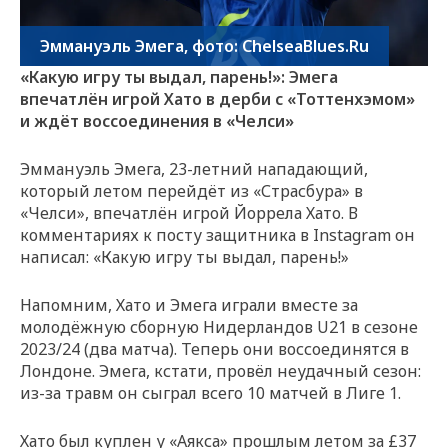
Эммануэль Эмега, фото: ChelseaBlues.Ru
«Какую игру ты выдал, парень!»: Эмега
впечатлён игрой Хато в дерби с «Тоттенхэмом»
и ждёт воссоединения в «Челси»
Эммануэль Эмега, 23-летний нападающий,
который летом перейдёт из «Страсбура» в
«Челси», впечатлён игрой Йоррела Хато. В
комментариях к посту защитника в Instagram он
написал: «Какую игру ты выдал, парень!»
Напомним, Хато и Эмега играли вместе за
молодёжную сборную Нидерландов U21 в сезоне
2023/24 (два матча). Теперь они воссоединятся в
Лондоне. Эмега, кстати, провёл неудачный сезон:
из-за травм он сыграл всего 10 матчей в Лиге 1.
Хато был куплен у «Аякса» прошлым летом за £37