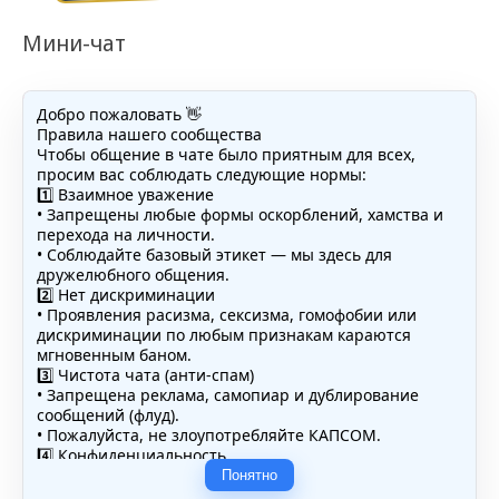
Мини-чат
Добро пожаловать 👋
Правила нашего сообщества
Чтобы общение в чате было приятным для всех,
просим вас соблюдать следующие нормы:
1️⃣ Взаимное уважение
• Запрещены любые формы оскорблений, хамства и
перехода на личности.
• Соблюдайте базовый этикет — мы здесь для
дружелюбного общения.
2️⃣ Нет дискриминации
• Проявления расизма, сексизма, гомофобии или
дискриминации по любым признакам караются
мгновенным баном.
3️⃣ Чистота чата (анти-спам)
• Запрещена реклама, самопиар и дублирование
сообщений (флуд).
• Пожалуйста, не злоупотребляйте КАПСОМ.
4️⃣ Конфиденциальность
• Не публикуйте личные данные — свои или чужие
Понятно
(телефоны, адреса, документы).