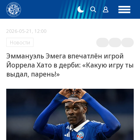
2026-05-21, 12:00
Новости
Эммануэль Эмега впечатлён игрой
Йоррела Хато в дерби: «Какую игру ты
выдал, парень!»