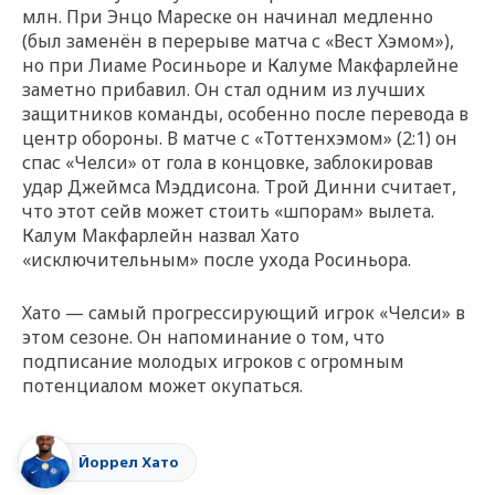
млн. При Энцо Мареске он начинал медленно
(был заменён в перерыве матча с «Вест Хэмом»),
но при Лиаме Росиньоре и Калуме Макфарлейне
заметно прибавил. Он стал одним из лучших
защитников команды, особенно после перевода в
центр обороны. В матче с «Тоттенхэмом» (2:1) он
спас «Челси» от гола в концовке, заблокировав
удар Джеймса Мэддисона. Трой Динни считает,
что этот сейв может стоить «шпорам» вылета.
Калум Макфарлейн назвал Хато
«исключительным» после ухода Росиньора.
Хато — самый прогрессирующий игрок «Челси» в
этом сезоне. Он напоминание о том, что
подписание молодых игроков с огромным
потенциалом может окупаться.
Йоррел Хато