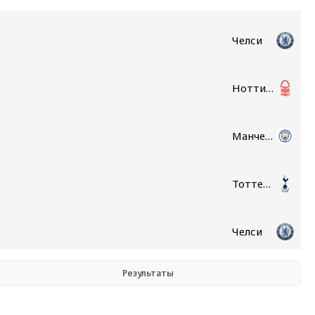
Челси
Ноттингем Форест
Манчестер Сити
Тоттенхэм
Челси
Результаты