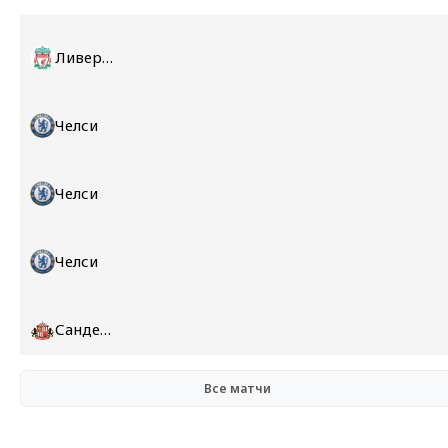
Ливерпуль
Челси
Челси
Челси
Сандерленд
Все матчи