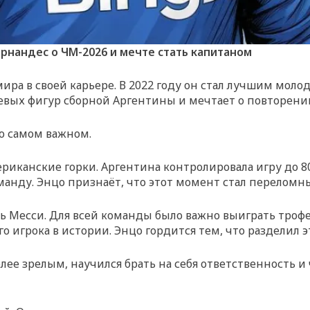
нандес о ЧМ-2026 и мечте стать капитаном
ра в своей карьере. В 2022 году он стал лучшим моло
вых фигур сборной Аргентины и мечтает о повторении
 о самом важном.
иканские горки. Аргентина контролировала игру до 80
анду. Энцо признаёт, что этот момент стал переломны
ль Месси. Для всей команды было важно выиграть троф
о игрока в истории. Энцо гордится тем, что разделил 
лее зрелым, научился брать на себя ответственность и 