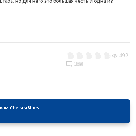
аба, но для него это большая честь и одна из
492
0
икам
ChelseaBlues