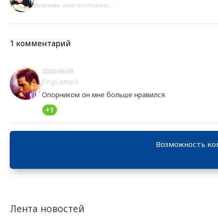
Источник:
www.thechelseac...
1 комментарий
2026-06-09
EvgLamps
Опорником он мне больше нравился
+1
Возможность ко
Лента новостей