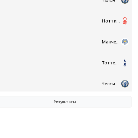
Ноттингем Форест
Манчестер Сити
Тоттенхэм
Челси
Результаты