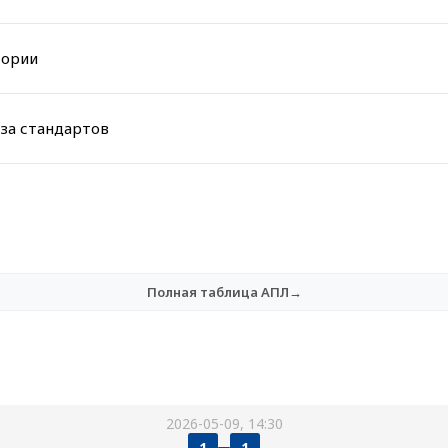
тории
за стандартов
Полная таблица АПЛ→
2026-05-09, 14:30
1
1