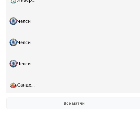
Челси
Челси
Челси
Сандерленд
Все матчи