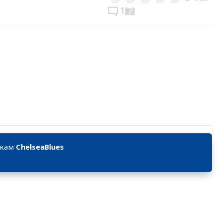
1
икам
ChelseaBlues