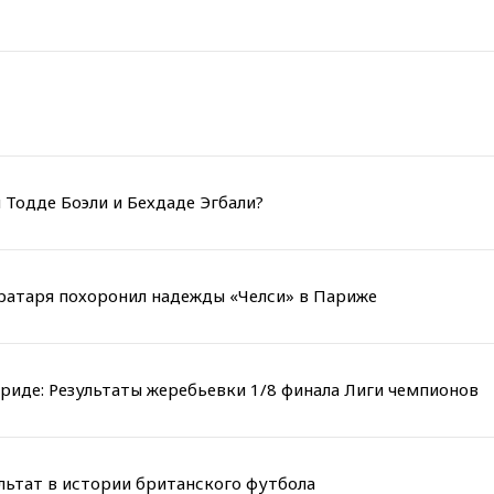
 Тодде Боэли и Бехдаде Эгбали?
вратаря похоронил надежды «Челси» в Париже
риде: Результаты жеребьевки 1/8 финала Лиги чемпионов
льтат в истории британского футбола