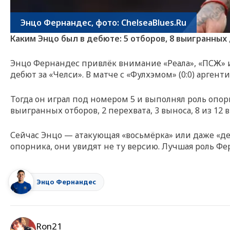
Энцо Фернандес, фото: ChelseaBlues.Ru
Каким Энцо был в дебюте: 5 отборов, 8 выигранных
Энцо Фернандес привлёк внимание «Реала», «ПСЖ» и 
дебют за «Челси». В матче с «Фулхэмом» (0:0) арген
Тогда он играл под номером 5 и выполнял роль опорн
выигранных отборов, 2 перехвата, 3 выноса, 8 из 12
Сейчас Энцо — атакующая «восьмёрка» или даже «дес
опорника, они увидят не ту версию. Лучшая роль Ф
Энцо Фернандес
Ron21