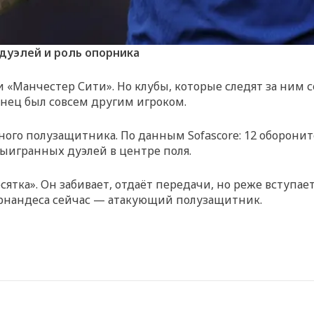
 дуэлей и роль опорника
«Манчестер Сити». Но клубы, которые следят за ним се
тинец был совсем другим игроком.
ого полузащитника. По данным Sofascore: 12 обороните
 выигранных дуэлей в центре поля.
ятка». Он забивает, отдаёт передачи, но реже вступает
ернандеса сейчас — атакующий полузащитник.