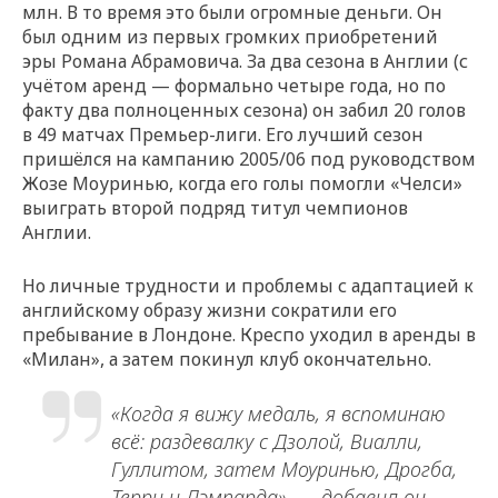
млн. В то время это были огромные деньги. Он
был одним из первых громких приобретений
эры Романа Абрамовича. За два сезона в Англии (с
учётом аренд — формально четыре года, но по
факту два полноценных сезона) он забил 20 голов
в 49 матчах Премьер-лиги. Его лучший сезон
пришёлся на кампанию 2005/06 под руководством
Жозе Моуринью, когда его голы помогли «Челси»
выиграть второй подряд титул чемпионов
Англии.
Но личные трудности и проблемы с адаптацией к
английскому образу жизни сократили его
пребывание в Лондоне. Креспо уходил в аренды в
«Милан», а затем покинул клуб окончательно.
«Когда я вижу медаль, я вспоминаю
всё: раздевалку с Дзолой, Виалли,
Гуллитом, затем Моуринью, Дрогба,
Терри и Лэмпарда», — добавил он.