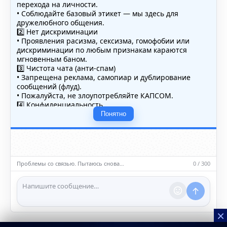
перехода на личности.
• Соблюдайте базовый этикет — мы здесь для
дружелюбного общения.
2️⃣ Нет дискриминации
• Проявления расизма, сексизма, гомофобии или
дискриминации по любым признакам караются
мгновенным баном.
3️⃣ Чистота чата (анти-спам)
• Запрещена реклама, самопиар и дублирование
сообщений (флуд).
• Пожалуйста, не злоупотребляйте КАПСОМ.
4️⃣ Конфиденциальность
• Не публикуйте личные данные — свои или чужие
Понятно
(телефоны, адреса, документы).
5️⃣ Уместность контента
• Обсуждайте темы, соответствующие тематике чата.
• Запрещён шок-контент, материалы 18+ и призывы к
насилию.
Проблемы со связью. Пытаюсь снова…
0 / 300
ℹ️ Модераторы и администраторы вправе удалять
сообщения и ограничивать доступ к чату при
нарушении правил.
×