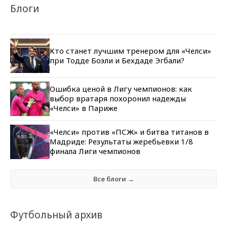
Блоги
Кто станет лучшим тренером для «Челси»
при Тодде Боэли и Бехдаде Эгбали?
Ошибка ценой в Лигу чемпионов: как
выбор вратаря похоронил надежды
«Челси» в Париже
«Челси» против «ПСЖ» и битва титанов в
Мадриде: Результаты жеребьевки 1/8
финала Лиги чемпионов
Все блоги →
Футбольный архив