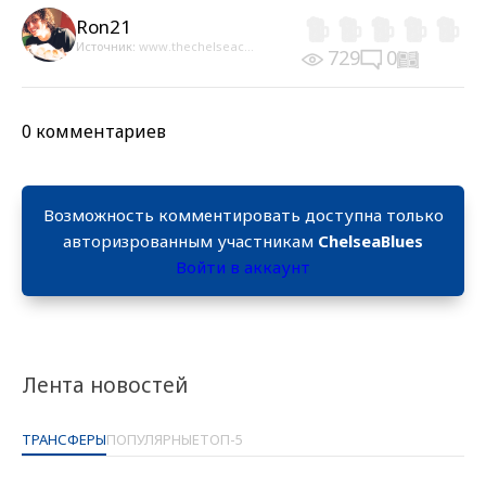
Ron21
Источник:
www.thechelseac...
729
0
0 комментариев
Возможность комментировать доступна только
авторизрованным участникам
ChelseaBlues
Войти в аккаунт
Лента новостей
ТРАНСФЕРЫ
ПОПУЛЯРНЫЕ
ТОП-5