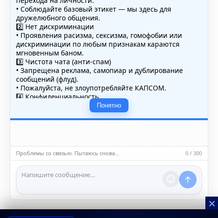
перехода на личности.
• Соблюдайте базовый этикет — мы здесь для
дружелюбного общения.
2️⃣ Нет дискриминации
• Проявления расизма, сексизма, гомофобии или
дискриминации по любым признакам караются
мгновенным баном.
3️⃣ Чистота чата (анти-спам)
• Запрещена реклама, самопиар и дублирование
сообщений (флуд).
• Пожалуйста, не злоупотребляйте КАПСОМ.
4️⃣ Конфиденциальность
• Не публикуйте личные данные — свои или чужие
Понятно
(телефоны, адреса, документы).
5️⃣ Уместность контента
• Обсуждайте темы, соответствующие тематике чата.
• Запрещён шок-контент, материалы 18+ и призывы к
насилию.
Проблемы со связью. Пытаюсь снова…
0 / 300
ℹ️ Модераторы и администраторы вправе удалять
сообщения и ограничивать доступ к чату при
нарушении правил.
×