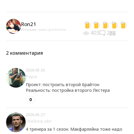
Ron21
Источник:
www.sportsmole....
403
2
2 комментария
2026-05-26
Papa
Проект: построить второй Брайтон
Реальность: постройка второго Лестера
0
2026-05-27
chelsea_ukr
4 тренера за 1 сезон. Макфарлейна тоже надо