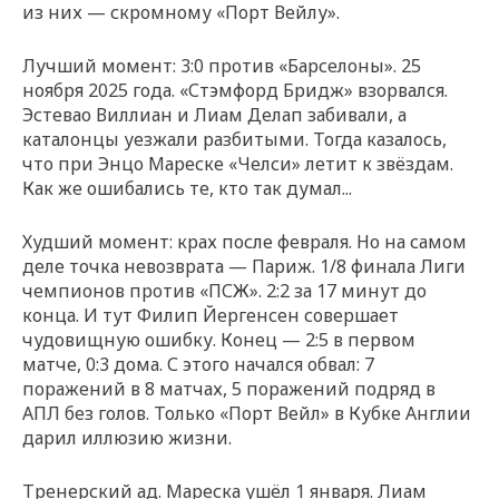
из них — скромному «Порт Вейлу».
Лучший момент: 3:0 против «Барселоны». 25
ноября 2025 года. «Стэмфорд Бридж» взорвался.
Эстевао Виллиан и Лиам Делап забивали, а
каталонцы уезжали разбитыми. Тогда казалось,
что при Энцо Мареске «Челси» летит к звёздам.
Как же ошибались те, кто так думал...
Худший момент: крах после февраля. Но на самом
деле точка невозврата — Париж. 1/8 финала Лиги
чемпионов против «ПСЖ». 2:2 за 17 минут до
конца. И тут Филип Йергенсен совершает
чудовищную ошибку. Конец — 2:5 в первом
матче, 0:3 дома. С этого начался обвал: 7
поражений в 8 матчах, 5 поражений подряд в
АПЛ без голов. Только «Порт Вейл» в Кубке Англии
дарил иллюзию жизни.
Тренерский ад. Мареска ушёл 1 января. Лиам