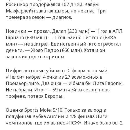
Росиньор продержался 107 дней. Калум
Макфарлейн залатал дыры, но не спас. Три
тренера за сезон — диагноз.
Новички — провал. Делап (£30 млн) — 1 гол в АПЛ.
Гарначо (£40 млн) — 1 гол. Байно-Гиттенс (£48.5
млн) — не заиграл. Единственный, кто отработал
деньги, — Жоао Педро (£60 млн). Хотя и он
закончил год со скрипом.
Цифры, которые убивают. С февраля по май
«Челси» набрал 4 очка из 27 возможных в
Премьер-лиге. Два очка — и была бы Лига Европы.
Не набрали. Итог — 59 матчей за сезон, ноль
трофеев, потеря Европы.
Оценка Sports Mole: 5/10. Только за выход в
полуфинал Кубка Англии и 1/8 финала Лиги
чемпионов, где их вынес «ПСЖ». Иначе было бы 2.