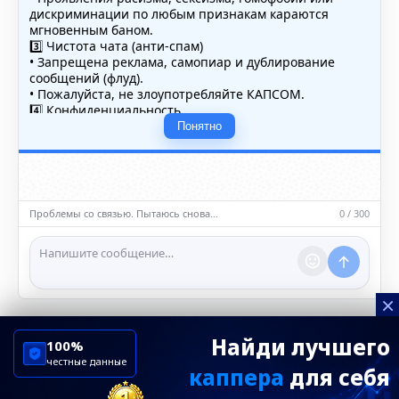
дискриминации по любым признакам караются
мгновенным баном.
3️⃣ Чистота чата (анти-спам)
• Запрещена реклама, самопиар и дублирование
сообщений (флуд).
• Пожалуйста, не злоупотребляйте КАПСОМ.
4️⃣ Конфиденциальность
• Не публикуйте личные данные — свои или чужие
Понятно
(телефоны, адреса, документы).
5️⃣ Уместность контента
• Обсуждайте темы, соответствующие тематике чата.
• Запрещён шок-контент, материалы 18+ и призывы к
насилию.
Проблемы со связью. Пытаюсь снова…
0 / 300
ℹ️ Модераторы и администраторы вправе удалять
сообщения и ограничивать доступ к чату при
нарушении правил.
×
Найди лучшего
100%
честные данные
каппера
для себя
ChelseaBluesRu
ФК Челси