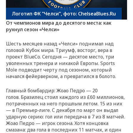
Логотип ФК "Челси", фото: ChelseaBlues.Ru
От чемпионов мира до десятого места: как
рухнул сезон «Челси»
Шесть месяцев назад «Челси» поднимал над
головой Кубок мира. Триумф, восторг, вера в
проект BlueCo. Сегодня — десятое место, три
уволенных тренера и никакой Европы. Sports
Mole подводит черту под сезоном, который
начался фейерверком, а превратился в болото.
Главный бомбардир: Жоао Педро — 20
голов. Бразилец стоил каждого из £60 миллионов,
потраченных на него прошлым летом. 15 из них
— в Премьер-лиге. С декабря по март он выдал
ударную серию: гол или передача в 7 из 8 матчей.
Жоао Педро — игрок сезона. Хотя концовка
смазана: два гола в последних 11 матчах, и один