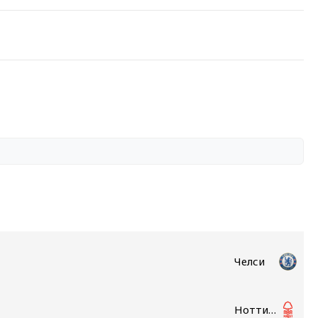
Челси
Ноттингем Форест