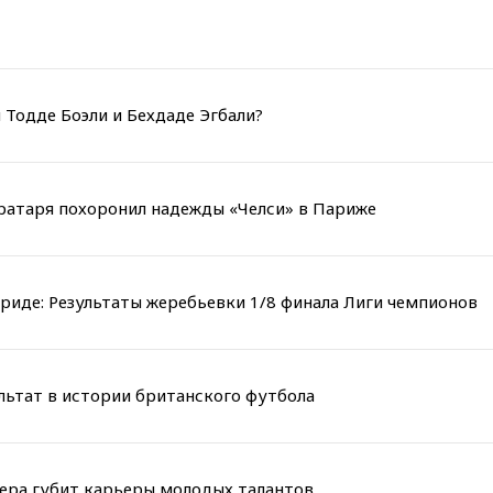
 Тодде Боэли и Бехдаде Эгбали?
вратаря похоронил надежды «Челси» в Париже
риде: Результаты жеребьевки 1/8 финала Лиги чемпионов
льтат в истории британского футбола
мера губит карьеры молодых талантов