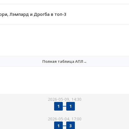
рри, Лэмпард и Дрогба в топ-3
Полная таблица АПЛ→
2026-05-09, 14:30
1
1
2026-05-04, 17:00
1
3