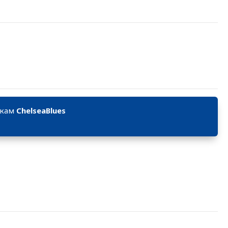
икам
ChelseaBlues