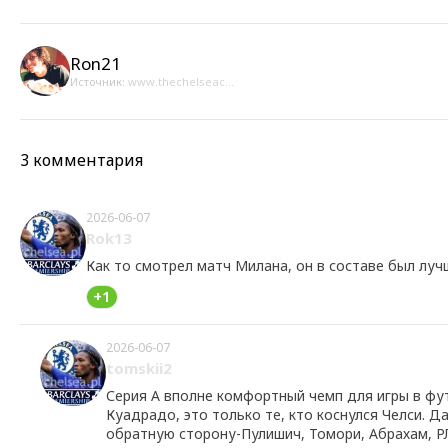
Ron21
Источник:
www.thechelseac...
3 комментария
2026-06-07
Rok13
Как то смотрел матч Милана, он в составе был лучш
+1
2026-06-07
tomskii2
Серия А вполне комфортный чемп для игры в фут
Куадрадо, это только те, кто коснулся Челси. Д
обратную сторону-Пулишич, Томори, Абрахам, РЛЧ.