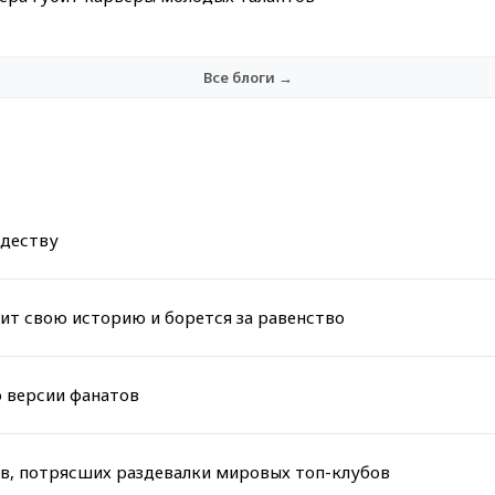
Все блоги →
ждеству
тит свою историю и борется за равенство
о версии фанатов
ов, потрясших раздевалки мировых топ-клубов