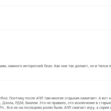
им, намного интересней Леао. Как они так делают, он в Челси п
бол. Поэтому после АПЛ там многие отдыхая зажигают. А вот н
а, Дзола, РДМ, Виалли. Это не правило, это исключение в старые
.. Все не на последних ролях были. АПЛ сжигает игру, а серия А