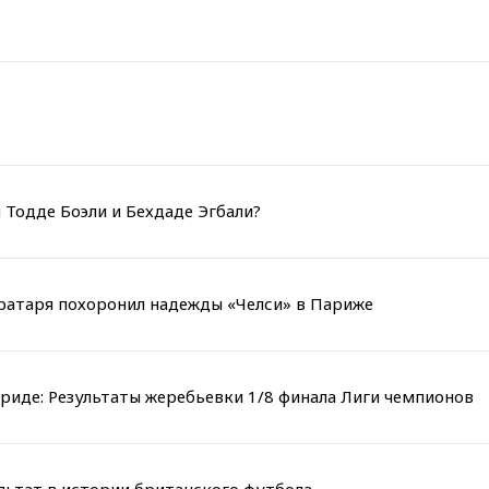
 Тодде Боэли и Бехдаде Эгбали?
вратаря похоронил надежды «Челси» в Париже
риде: Результаты жеребьевки 1/8 финала Лиги чемпионов