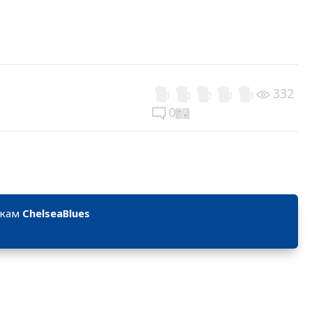
332
0
икам
ChelseaBlues