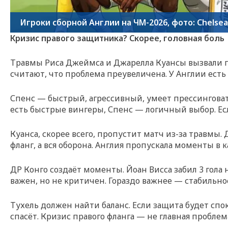
Игроки сборной Англии на ЧМ-2026, фото: Chelsea
Кризис правого защитника? Скорее, головная боль
Травмы Риса Джеймса и Джарелла Куансы вызвали па
считают, что проблема преувеличена. У Англии есть 
Спенс — быстрый, агрессивный, умеет прессинговать
есть быстрые вингеры, Спенс — логичный выбор. Есл
Куанса, скорее всего, пропустит матч из-за травмы
фланг, а вся оборона. Англия пропускала моменты в
ДР Конго создаёт моменты. Йоан Висса забил 3 гола
важен, но не критичен. Гораздо важнее — стабильно
Тухель должен найти баланс. Если защита будет сп
спасёт. Кризис правого фланга — не главная проблем