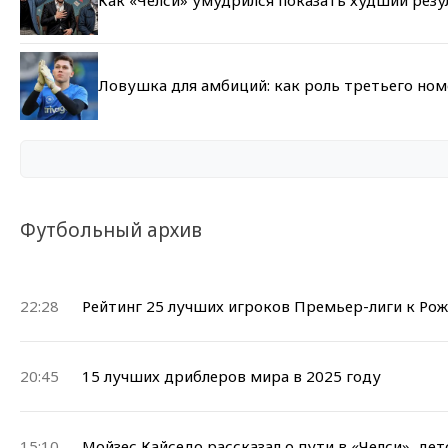
Как «Челси» умудрился показать худший резу
Ловушка для амбиций: как роль третьего но
Футбольный архив
22:28
Рейтинг 25 лучших игроков Премьер-лиги к Ро
20:45
15 лучших дриблеров мира в 2025 году
15:10
Мойзес Кайседо рассказал о пути в «Челси», дет