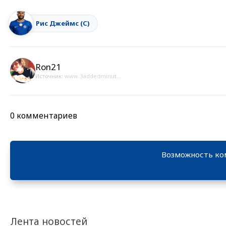
Рис Джеймс (С)
Ron21
Источник:
www.3addedminut...
0 комментариев
Возможность ко
Лента новостей