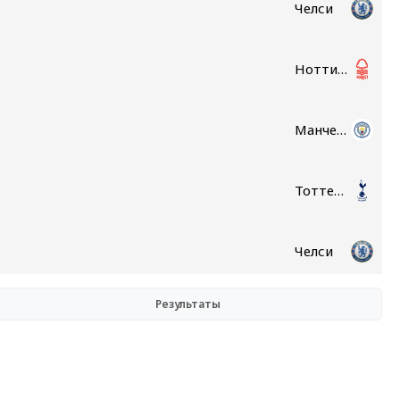
Челси
Ноттингем Форест
Манчестер Сити
Тоттенхэм
Челси
Результаты