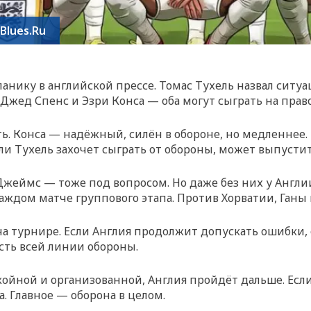
Blues.Ru
нику в английской прессе. Томас Тухель назвал ситуа
Джед Спенс и Эзри Конса — оба могут сыграть на правом
. Конса — надёжный, силён в обороне, но медленнее. 
и Тухель захочет сыграть от обороны, может выпустит
. Джеймс — тоже под вопросом. Но даже без них у Англ
 каждом матче группового этапа. Против Хорватии, Ган
 на турнире. Если Англия продолжит допускать ошибки,
сть всей линии обороны.
окойной и организованной, Англия пройдёт дальше. Е
а. Главное — оборона в целом.