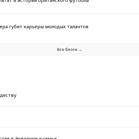
льтат в истории британского футбола
мера губит карьеры молодых талантов
Все блоги →
ждеству
стве в Эквадоре и семье