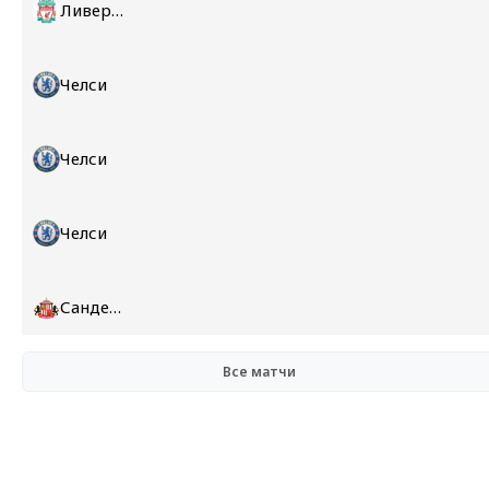
Ливерпуль
Челси
Челси
Челси
Сандерленд
Все матчи