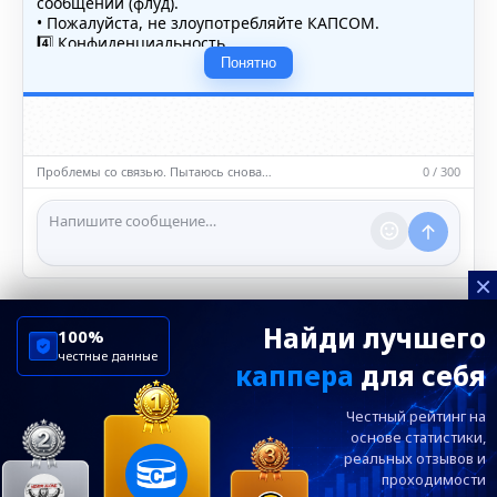
сообщений (флуд).
• Пожалуйста, не злоупотребляйте КАПСОМ.
4️⃣ Конфиденциальность
• Не публикуйте личные данные — свои или чужие
Понятно
(телефоны, адреса, документы).
5️⃣ Уместность контента
• Обсуждайте темы, соответствующие тематике чата.
• Запрещён шок-контент, материалы 18+ и призывы к
насилию.
Проблемы со связью. Пытаюсь снова…
0 / 300
ℹ️ Модераторы и администраторы вправе удалять
сообщения и ограничивать доступ к чату при
нарушении правил.
×
Найди лучшего
100%
честные данные
каппера
для себя
ChelseaBluesRu
ФК Челси
Честный рейтинг на
Посетителям
Информация
основе статистики,
реальных
отзывов и
проходимости
Ежевечерний дайджест главных новостей от