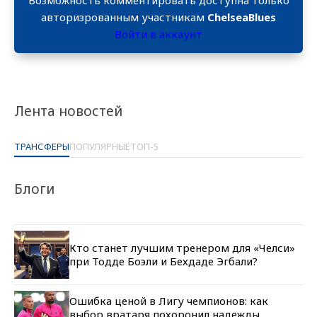
авторизрованным участникам
ChelseaBlues
Войти в аккаунт
Лента новостей
ТРАНСФЕРЫ
ПОПУЛЯРНЫЕ
ТОП-5
Блоги
Кто станет лучшим тренером для «Челси»
при Тодде Боэли и Бехдаде Эгбали?
Ошибка ценой в Лигу чемпионов: как
выбор вратаря похоронил надежды