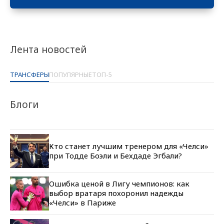
Лента новостей
ТРАНСФЕРЫ
ПОПУЛЯРНЫЕ
ТОП-5
Блоги
Кто станет лучшим тренером для «Челси»
при Тодде Боэли и Бехдаде Эгбали?
Ошибка ценой в Лигу чемпионов: как
выбор вратаря похоронил надежды
«Челси» в Париже