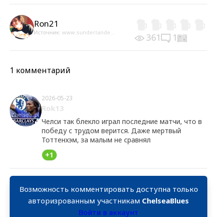
Ron21
Источник:
www.sunderlande...
361
1
1 комментарий
2026-05-23
Rok13
Челси так блекло играл последние матчи, что в
победу с трудом верится. Даже мертвый
Тоттенхэм, за малым не сравнял
+1
Возможность комментировать доступна только
авторизрованным участникам
ChelseaBlues
Войти в аккаунт