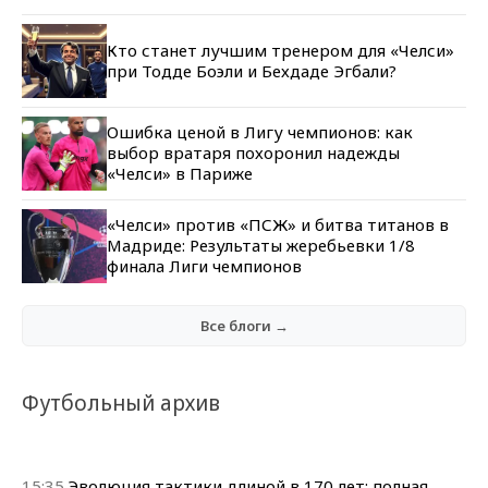
Кто станет лучшим тренером для «Челси»
при Тодде Боэли и Бехдаде Эгбали?
Ошибка ценой в Лигу чемпионов: как
выбор вратаря похоронил надежды
«Челси» в Париже
«Челси» против «ПСЖ» и битва титанов в
Мадриде: Результаты жеребьевки 1/8
финала Лиги чемпионов
Все блоги →
Футбольный архив
15:35
Эволюция тактики длиной в 170 лет: полная