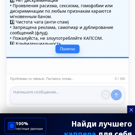
2️⃣ Нет дискриминации
• Проявления расизма, сексизма, гомофобии или
дискриминации по любым признакам караются
мгновенным баном.
3️⃣ Чистота чата (анти-спам)
• Запрещена реклама, самопиар и дублирование
сообщений (флуд).
• Пожалуйста, не злоупотребляйте КАПСОМ.
4️⃣ Конфиденциальность
• Не публикуйте личные данные — свои или чужие
Понятно
(телефоны, адреса, документы).
5️⃣ Уместность контента
• Обсуждайте темы, соответствующие тематике чата.
• Запрещён шок-контент, материалы 18+ и призывы к
насилию.
Проблемы со связью. Пытаюсь снова…
0 / 300
ℹ️ Модераторы и администраторы вправе удалять
сообщения и ограничивать доступ к чату при
нарушении правил.
×
Найди лучшего
100%
честные данные
каппера
для себя