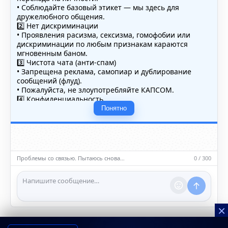
• Соблюдайте базовый этикет — мы здесь для
дружелюбного общения.
2️⃣ Нет дискриминации
• Проявления расизма, сексизма, гомофобии или
дискриминации по любым признакам караются
мгновенным баном.
3️⃣ Чистота чата (анти-спам)
• Запрещена реклама, самопиар и дублирование
сообщений (флуд).
• Пожалуйста, не злоупотребляйте КАПСОМ.
4️⃣ Конфиденциальность
• Не публикуйте личные данные — свои или чужие
Понятно
(телефоны, адреса, документы).
5️⃣ Уместность контента
• Обсуждайте темы, соответствующие тематике чата.
• Запрещён шок-контент, материалы 18+ и призывы к
насилию.
Проблемы со связью. Пытаюсь снова…
0 / 300
ℹ️ Модераторы и администраторы вправе удалять
сообщения и ограничивать доступ к чату при
нарушении правил.
×