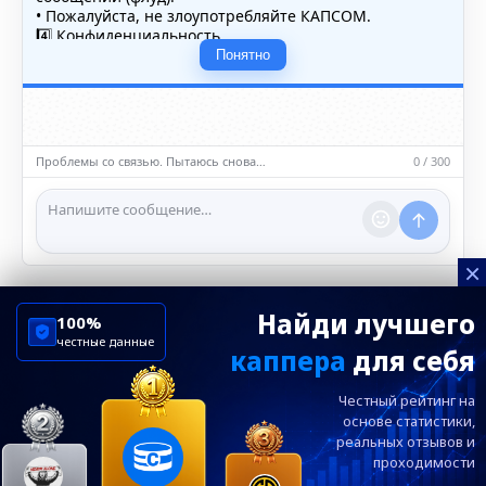
• Пожалуйста, не злоупотребляйте КАПСОМ.
4️⃣ Конфиденциальность
• Не публикуйте личные данные — свои или чужие
Понятно
(телефоны, адреса, документы).
5️⃣ Уместность контента
• Обсуждайте темы, соответствующие тематике чата.
• Запрещён шок-контент, материалы 18+ и призывы к
насилию.
Проблемы со связью. Пытаюсь снова…
0 / 300
ℹ️ Модераторы и администраторы вправе удалять
сообщения и ограничивать доступ к чату при
нарушении правил.
×
Найди лучшего
100%
честные данные
каппера
для себя
ChelseaBluesRu
ФК Челси
Честный рейтинг на
Посетителям
Информация
основе статистики,
реальных
отзывов и
проходимости
Ежевечерний дайджест главных новостей от