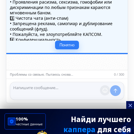
• Проявления расизма, сексизма, гомофобии или
дискриминации по любым признакам караются
мгновенным баном.
3️⃣ Чистота чата (анти-спам)
• Запрещена реклама, самопиар и дублирование
сообщений (флуд).
• Пожалуйста, не злоупотребляйте КАПСОМ.
4️⃣ Конфиденциальность
• Не публикуйте личные данные — свои или чужие
Понятно
(телефоны, адреса, документы).
5️⃣ Уместность контента
• Обсуждайте темы, соответствующие тематике чата.
• Запрещён шок-контент, материалы 18+ и призывы к
насилию.
Проблемы со связью. Пытаюсь снова…
0 / 300
ℹ️ Модераторы и администраторы вправе удалять
сообщения и ограничивать доступ к чату при
нарушении правил.
×
Найди лучшего
100%
честные данные
каппера
для себя