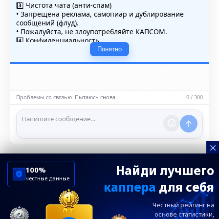
3️⃣ Чистота чата (анти-спам)
• Запрещена реклама, самопиар и дублирование
сообщений (флуд).
• Пожалуйста, не злоупотребляйте КАПСОМ.
4️⃣ Конфиденциальность
• Не публикуйте личные данные — свои или чужие
Понятно
(телефоны, адреса, документы).
5️⃣ Уместность контента
• Обсуждайте темы, соответствующие тематике чата.
• Запрещён шок-контент, материалы 18+ и призывы к
насилию.
Проблемы со связью. Пытаюсь снова…
0 / 300
ℹ️ Модераторы и администраторы вправе удалять
сообщения и ограничивать доступ к чату при
нарушении правил.
×
Найди лучшего
100%
честные данные
каппера
для себя
ChelseaBluesRu
ФК Челси
Честный рейтинг на
Посетителям
Информация
основе статистики,