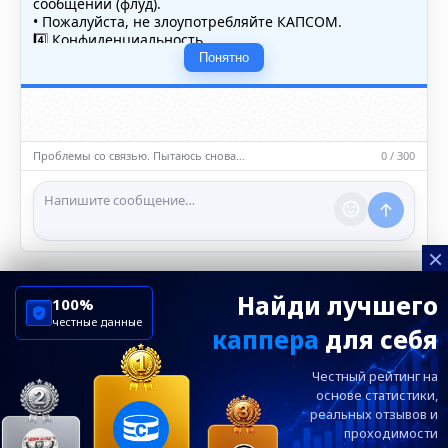
сообщений (флуд).
• Пожалуйста, не злоупотребляйте КАПСОМ.
4️⃣ Конфиденциальность
• Не публикуйте личные данные — свои или чужие
Понятно
(телефоны, адреса, документы).
5️⃣ Уместность контента
• Обсуждайте темы, соответствующие тематике чата.
• Запрещён шок-контент, материалы 18+ и призывы к
насилию.
Проблемы со связью. Пытаюсь снова…
0 / 300
ℹ️ Модераторы и администраторы вправе удалять
сообщения и ограничивать доступ к чату при
нарушении правил.
×
Найди лучшего
100%
честные данные
каппера
для себя
ChelseaBluesRu
ФК Челси
Честный рейтинг на
Посетителям
Информация
основе статистики,
реальных
отзывов и
проходимости
Ежевечерний дайджест главных новостей от