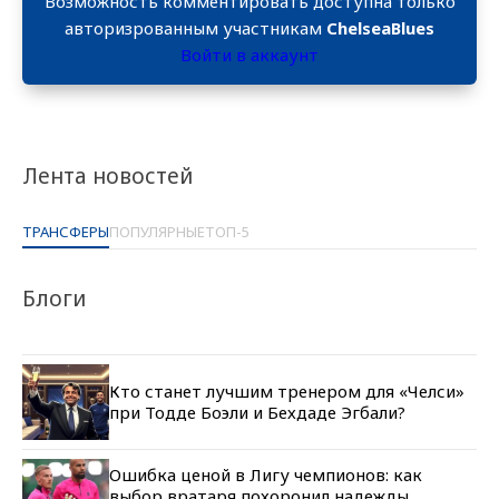
Возможность комментировать доступна только
авторизрованным участникам
ChelseaBlues
Войти в аккаунт
Лента новостей
ТРАНСФЕРЫ
ПОПУЛЯРНЫЕ
ТОП-5
Блоги
Кто станет лучшим тренером для «Челси»
при Тодде Боэли и Бехдаде Эгбали?
Ошибка ценой в Лигу чемпионов: как
выбор вратаря похоронил надежды