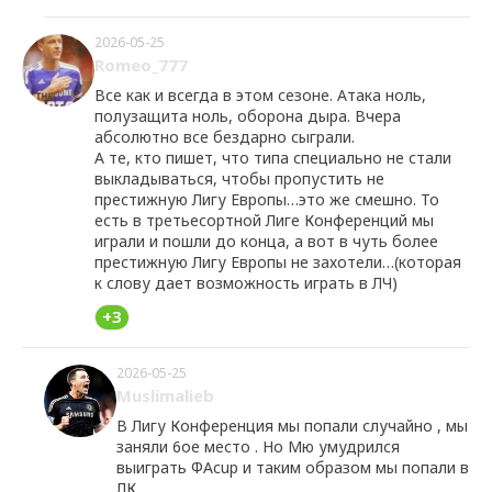
2026-05-25
Romeo_777
Все как и всегда в этом сезоне. Атака ноль,
полузащита ноль, оборона дыра. Вчера
абсолютно все бездарно сыграли.
А те, кто пишет, что типа специально не стали
выкладываться, чтобы пропустить не
престижную Лигу Европы…это же смешно. То
есть в третьесортной Лиге Конференций мы
играли и пошли до конца, а вот в чуть более
престижную Лигу Европы не захотели…(которая
к слову дает возможность играть в ЛЧ)
+3
2026-05-25
Muslimalieb
В Лигу Конференция мы попали случайно , мы
заняли 6ое место . Но Мю умудрился
выиграть ФАcup и таким образом мы попали в
ЛК