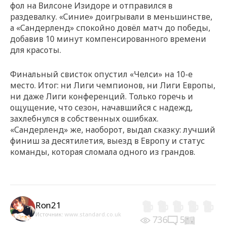
фол на Вилсоне Изидоре и отправился в
раздевалку. «Синие» доигрывали в меньшинстве,
а «Сандерленд» спокойно довёл матч до победы,
добавив 10 минут компенсированного времени
для красоты.
Финальный свисток опустил «Челси» на 10-е
место. Итог: ни Лиги чемпионов, ни Лиги Европы,
ни даже Лиги конференций. Только горечь и
ощущение, что сезон, начавшийся с надежд,
захлебнулся в собственных ошибках.
«Сандерленд» же, наоборот, выдал сказку: лучший
финиш за десятилетия, выезд в Европу и статус
команды, которая сломала одного из грандов.
Ron21
Источник:
www.standard.co.uk
736
5