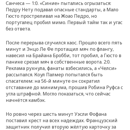
Санчеса — 1:0. «Синие» пытались огрызаться:
Педру Нету подавал опасные стандарты, а Мало
Гюсто простреливал на Жоао Педро, но
португалец пробил мимо. Первый тайм так и угас
без ответа.
После перерыва случился хаос. Прошло всего пять
минут и Энцо Ле Фе протащил мяч по флангу,
навесил на Брайана Бробби, тот пробил, а Гюсто в
панике срезал мяч в собственные ворота. 2:0.
Реклама рухнула, фанаты взбесились, а «Челси»
рассыпался. Коул Палмер попытался быть
спасателем: на 56-й минуте он сократил
отставание до минимума, прошив Робина Руфса с
угла штрафной. Могло показаться, что сейчас
начнётся камбэк.
Но ровно через шесть минут Уэсли Фофана
поставил крест на всех надеждах. Французский
защитник получил вторую жёлтую карточку за