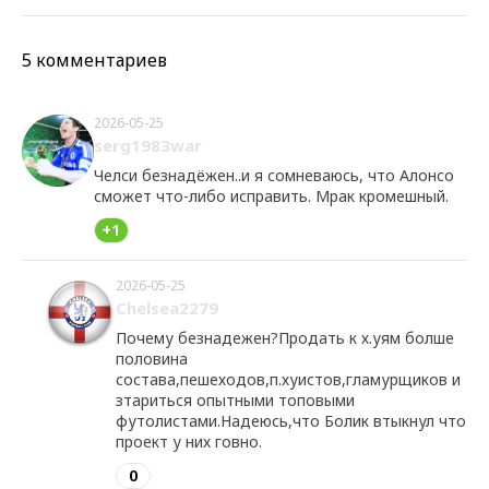
5 комментариев
2026-05-25
serg1983war
Челси безнадёжен..и я сомневаюсь, что Алонсо
сможет что-либо исправить. Мрак кромешный.
+1
2026-05-25
Chelsea2279
Почему безнадежен?Продать к х.уям болше
половина
состава,пешеходов,п.хуистов,гламурщиков и
зтариться опытными топовыми
футолистами.Надеюсь,что Болик втыкнул что
проект у них говно.
0