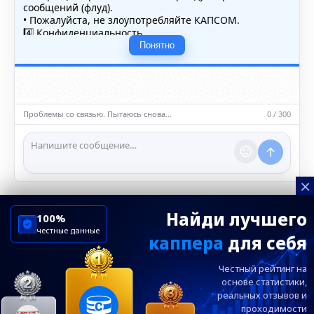
сообщений (флуд).
• Пожалуйста, не злоупотребляйте КАПСОМ.
4️⃣ Конфиденциальность
• Не публикуйте личные данные — свои или чужие
Понятно
(телефоны, адреса, документы).
5️⃣ Уместность контента
• Обсуждайте темы, соответствующие тематике чата.
• Запрещён шок-контент, материалы 18+ и призывы к
насилию.
Проблемы со связью. Пытаюсь снова…
0 / 300
ℹ️ Модераторы и администраторы вправе удалять
сообщения и ограничивать доступ к чату при
нарушении правил.
×
Найди лучшего
100%
честные данные
каппера
для себя
ChelseaBluesRu
ФК Челси
Честный рейтинг на
Посетителям
Информация
основе статистики,
реальных
отзывов и
проходимости