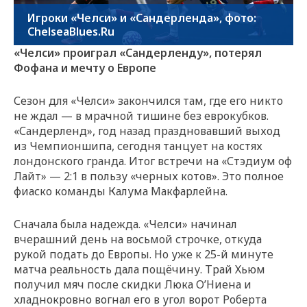
Игроки «Челси» и «Сандерленда», фото:
ChelseaBlues.Ru
«Челси» проиграл «Сандерленду», потерял
Фофана и мечту о Европе
Сезон для «Челси» закончился там, где его никто
не ждал — в мрачной тишине без еврокубков.
«Сандерленд», год назад праздновавший выход
из Чемпионшипа, сегодня танцует на костях
лондонского гранда. Итог встречи на «Стэдиум оф
Лайт» — 2:1 в пользу «черных котов». Это полное
фиаско команды Калума Макфарлейна.
Сначала была надежда. «Челси» начинал
вчерашний день на восьмой строчке, откуда
рукой подать до Европы. Но уже к 25-й минуте
матча реальность дала пощёчину. Трай Хьюм
получил мяч после скидки Люка О’Ниена и
хладнокровно вогнал его в угол ворот Роберта