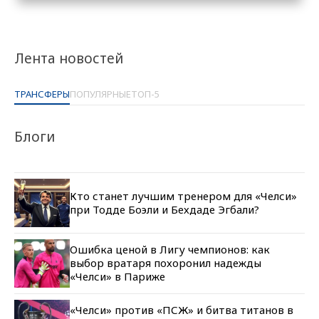
Лента новостей
ТРАНСФЕРЫ
ПОПУЛЯРНЫЕ
ТОП-5
Блоги
Кто станет лучшим тренером для «Челси»
при Тодде Боэли и Бехдаде Эгбали?
Ошибка ценой в Лигу чемпионов: как
выбор вратаря похоронил надежды
«Челси» в Париже
«Челси» против «ПСЖ» и битва титанов в