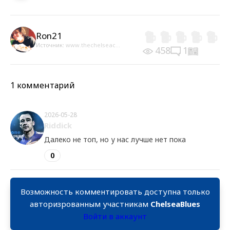
Ron21
Источник:
www.thechelseac...
458
1
1 комментарий
2026-05-28
Riddick
Далеко не топ, но у нас лучше нет пока
0
Возможность комментировать доступна только
авторизрованным участникам
ChelseaBlues
Войти в аккаунт