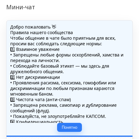
Мини-чат
Добро пожаловать 👋
Правила нашего сообщества
Чтобы общение в чате было приятным для всех,
просим вас соблюдать следующие нормы:
1️⃣ Взаимное уважение
• Запрещены любые формы оскорблений, хамства и
перехода на личности.
• Соблюдайте базовый этикет — мы здесь для
дружелюбного общения.
2️⃣ Нет дискриминации
• Проявления расизма, сексизма, гомофобии или
дискриминации по любым признакам караются
мгновенным баном.
3️⃣ Чистота чата (анти-спам)
• Запрещена реклама, самопиар и дублирование
сообщений (флуд).
• Пожалуйста, не злоупотребляйте КАПСОМ.
4️⃣ Конфиденциальность
• Не публикуйте личные данные — свои или чужие
Понятно
(телефоны, адреса, документы).
5️⃣ Уместность контента