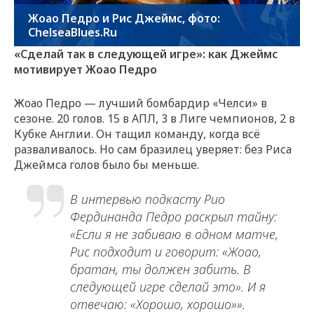
Жоао Педро и Рис Джеймс, фото:
ChelseaBlues.Ru
«Сделай так в следующей игре»: как Джеймс
мотивирует Жоао Педро
Жоао Педро — лучший бомбардир «Челси» в
сезоне. 20 голов. 15 в АПЛ, 3 в Лиге чемпионов, 2 в
Кубке Англии. Он тащил команду, когда всё
разваливалось. Но сам бразилец уверяет: без Риса
Джеймса голов было бы меньше.
В интервью подкасту Рио
Фердинанда Педро раскрыл тайну:
«Если я не забиваю в одном матче,
Рис подходит и говорит: «Жоао,
братан, ты должен забить. В
следующей игре сделай это». И я
отвечаю: «Хорошо, хорошо»».