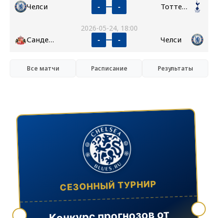
Челси
Тоттенхэм
-
-
2026-05-24, 18:00
Сандерленд
Челси
-
-
Все матчи
Расписание
Результаты
СЕЗОННЫЙ ТУРНИР
Конкурс прогнозов от