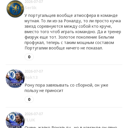
2026-07-07
Serlik
У португальцев вообще атмосфера в команде
мутная. То ли из-за Роналду, то ли просто кучка
звезд соревнуются между собой кто круче,
вместо того чтоб играть командно. Да и тренер
физрук еще тот. Золотое поколение Бельгии
профукал, теперь с таким мощным составом
Португалии вообще ничего не показал.
0
2026-07-07
Rok13
Рону пора завязывать со сборной, он уже
пользу не приносит
0
2026-07-07
FLUK
Очень жалко Рональду., но в команде он явно