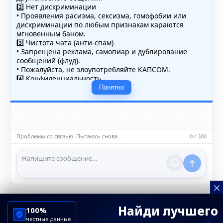
2️⃣ Нет дискриминации
• Проявления расизма, сексизма, гомофобии или
дискриминации по любым признакам караются
мгновенным баном.
3️⃣ Чистота чата (анти-спам)
• Запрещена реклама, самопиар и дублирование
сообщений (флуд).
• Пожалуйста, не злоупотребляйте КАПСОМ.
4️⃣ Конфиденциальность
• Не публикуйте личные данные — свои или чужие
Понятно
(телефоны, адреса, документы).
5️⃣ Уместность контента
• Обсуждайте темы, соответствующие тематике чата.
• Запрещён шок-контент, материалы 18+ и призывы к
насилию.
Проблемы со связью. Пытаюсь снова…
0 / 300
ℹ️ Модераторы и администраторы вправе удалять
сообщения и ограничивать доступ к чату при
нарушении правил.
×
Найди лучшего
100%
честные данные