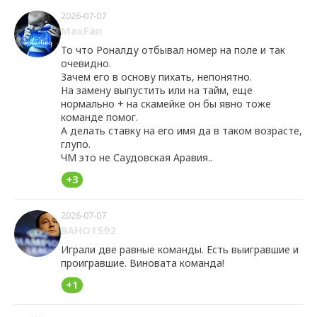
2026-07-07
MaxFan
То что Роналду отбывал номер на поле и так
очевидно.
Зачем его в основу пихать, непонятно.
На замену выпустить или на тайм, еще
нормально + на скамейке он бы явно тоже
команде помог.
А делать ставку на его имя да в таком возрасте,
глупо.
ЧМ это не Саудовская Аравия..
+3
2026-07-07
BAHO1592
Играли две равные команды. Есть выигравшие и
проигравшие. Виновата команда!
+1