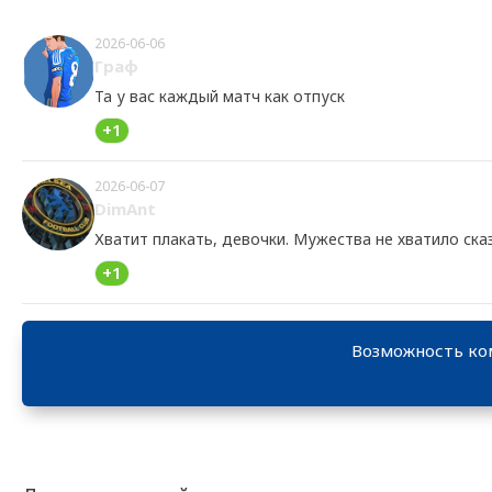
2026-06-06
Граф
Та у вас каждый матч как отпуск
+1
2026-06-07
DimAnt
Хватит плакать, девочки. Мужества не хватило сказ
+1
Возможность ко