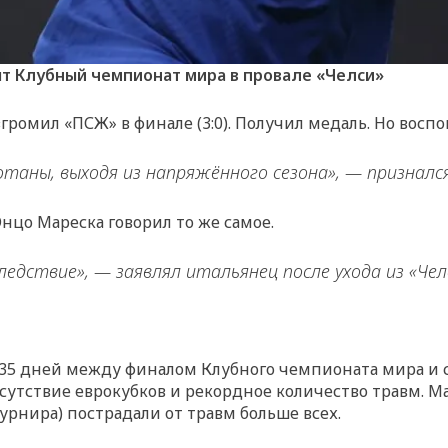
ят Клубный чемпионат мира в провале «Челси»
ромил «ПСЖ» в финале (3:0). Получил медаль. Но восп
таны, выходя из напряжённого сезона», — призналс
нцо Мареска говорил то же самое.
ледствие», — заявлял итальянец после ухода из «Чел
35 дней между финалом Клубного чемпионата мира и с
тсутствие еврокубков и рекордное количество травм. Ма
урнира) пострадали от травм больше всех.