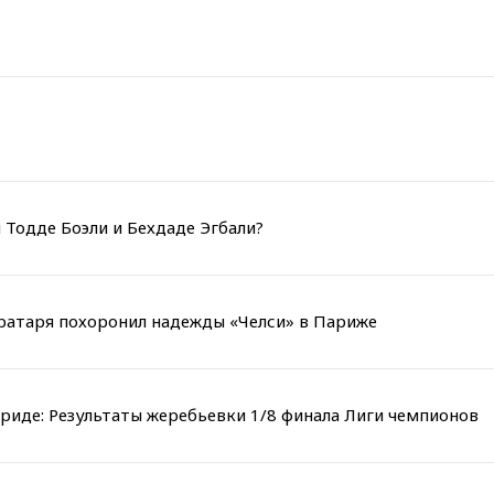
 Тодде Боэли и Бехдаде Эгбали?
вратаря похоронил надежды «Челси» в Париже
риде: Результаты жеребьевки 1/8 финала Лиги чемпионов