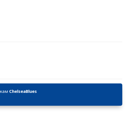
икам
ChelseaBlues