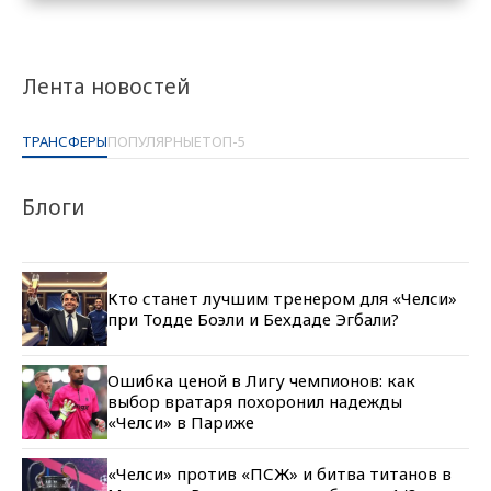
Лента новостей
ТРАНСФЕРЫ
ПОПУЛЯРНЫЕ
ТОП-5
Блоги
Кто станет лучшим тренером для «Челси»
при Тодде Боэли и Бехдаде Эгбали?
Ошибка ценой в Лигу чемпионов: как
выбор вратаря похоронил надежды
«Челси» в Париже
«Челси» против «ПСЖ» и битва титанов в