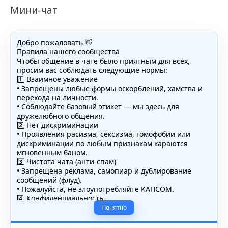
Мини-чат
Добро пожаловать 👋
Правила нашего сообщества
Чтобы общение в чате было приятным для всех,
просим вас соблюдать следующие нормы:
1️⃣ Взаимное уважение
• Запрещены любые формы оскорблений, хамства и
перехода на личности.
• Соблюдайте базовый этикет — мы здесь для
дружелюбного общения.
2️⃣ Нет дискриминации
• Проявления расизма, сексизма, гомофобии или
дискриминации по любым признакам караются
мгновенным баном.
3️⃣ Чистота чата (анти-спам)
• Запрещена реклама, самопиар и дублирование
сообщений (флуд).
• Пожалуйста, не злоупотребляйте КАПСОМ.
4️⃣ Конфиденциальность
• Не публикуйте личные данные — свои или чужие
Понятно
(телефоны, адреса, документы).
5️⃣ Уместность контента