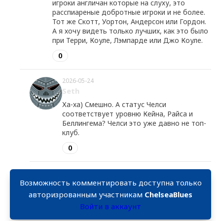
игроки англичан которые на слуху, это
расспиареные добротные игроки и не более.
Тот же Скотт, Уортон, Андерсон или Гордон.
А я хочу видеть только лучших, как это было
при Терри, Коуле, Лэмпарде или Джо Коуле.
0
2026-05-24
Seth
Ха-ха) Смешно. А статус Челси
соответствует уровню Кейна, Райса и
Беллингема? Челси это уже давно не топ-
клуб.
0
Возможность комментировать доступна только
авторизрованным участникам
ChelseaBlues
Войти в аккаунт