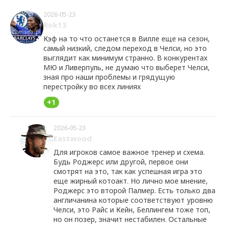
2026-05-23
Rok13
Кэф на то что останется в Вилле еще на сезон,
самый низкий, следом переход в Челси, но это
выглядит как минимум странно. В конкурентах
МЮ и Ливерпуль, не думаю что выберет Челси,
зная про наши проблемы и грядущую
перестройку во всех линиях
+1
2026-05-23
Eastwood
Для игроков самое важное тренер и схема.
Будь Роджерс или другой, первое они
смотрят на это, так как успешная игра это
еще жирный котоакт. Но лично мое мнение,
Роджерс это второй Палмер. Есть только два
англичанина которые соответствуют уровню
Челси, это Райс и Кейн, Беллингем тоже топ,
но он позер, значит нестабилен. Остальные