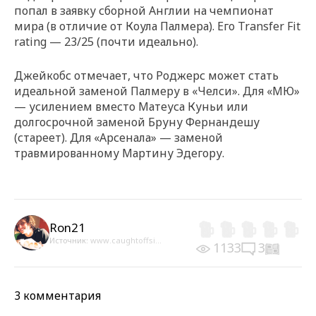
попал в заявку сборной Англии на чемпионат
мира (в отличие от Коула Палмера). Его Transfer Fit
rating — 23/25 (почти идеально).
Джейкобс отмечает, что Роджерс может стать
идеальной заменой Палмеру в «Челси». Для «МЮ»
— усилением вместо Матеуса Куньи или
долгосрочной заменой Бруну Фернандешу
(стареет). Для «Арсенала» — заменой
травмированному Мартину Эдегору.
Ron21
Источник:
www.caughtoffsi...
1133
3
3 комментария