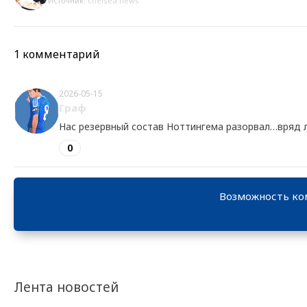
Источник:
chelsea.news
1 комментарий
2026-05-15
Граф
Нас резервный состав Ноттингема разорвал…вряд 
0
Возможность ко
Лента новостей