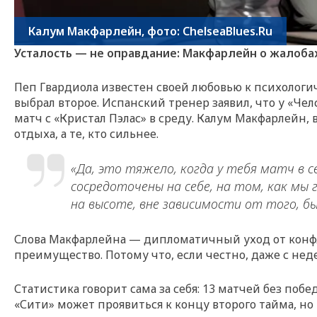
Калум Макфарлейн, фото: ChelseaBlues.Ru
Усталость — не оправдание: Макфарлейн о жалоба
Пеп Гвардиола известен своей любовью к психологич
выбрал второе. Испанский тренер заявил, что у «Че
матч с «Кристал Пэлас» в среду. Калум Макфарлейн,
отдыха, а те, кто сильнее.
«Да, это тяжело, когда у тебя матч в 
сосредоточены на себе, на том, как м
на высоте, вне зависимости от того, б
Слова Макфарлейна — дипломатичный уход от конфлик
преимущество. Потому что, если честно, даже с нед
Статистика говорит сама за себя: 13 матчей без побед
«Сити» может проявиться к концу второго тайма, но 