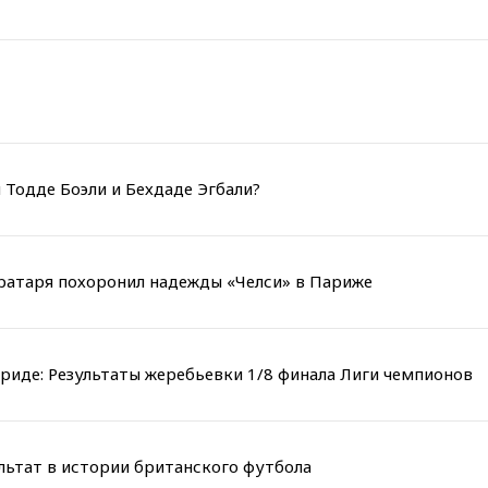
 Тодде Боэли и Бехдаде Эгбали?
вратаря похоронил надежды «Челси» в Париже
риде: Результаты жеребьевки 1/8 финала Лиги чемпионов
льтат в истории британского футбола