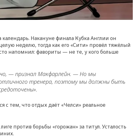
а календарь. Накануне финала Кубка Англии он
целую неделю, тогда как его «Сити» провёл тяжёлый
сто напомнил: фавориты — не те, у кого больше
жно, — признал Макфарлейн. — Но мы
и отличного тренера, поэтому мы должны быть
осредоточены».
я с тем, что отдых даёт «Челси» реальное
в лиге против борьбы «горожан» за титул. Усталость
синих.