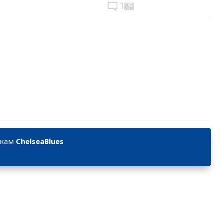
1
икам
ChelseaBlues