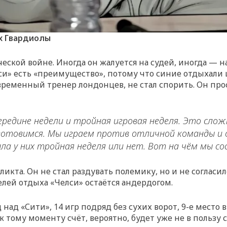
х Гвардиолы
еской войне. Иногда он жалуется на судей, иногда — н
лси» есть «преимущество», потому что синие отдыхали 
 временный тренер лондонцев, не стал спорить. Он про
середине недели и тройная игровая неделя. Это сло
ы готовимся. Мы играем против отличной команды 
ыла у них тройная неделя или нет. Вот на чём мы с
та. Он не стал раздувать полемику, но и не согласилс
елей отдыха «Челси» остаётся андердогом.
 над «Сити», 14 игр подряд без сухих ворот, 9-е место 
к тому моменту счёт, вероятно, будет уже не в пользу 