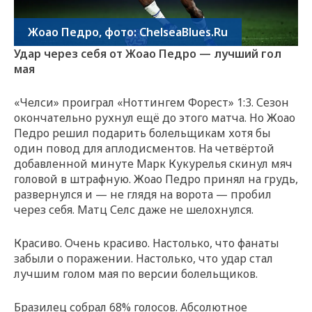
Жоао Педро, фото: ChelseaBlues.Ru
Удар через себя от Жоао Педро — лучший гол
мая
«Челси» проиграл «Ноттингем Форест» 1:3. Сезон
окончательно рухнул ещё до этого матча. Но Жоао
Педро решил подарить болельщикам хотя бы
один повод для аплодисментов. На четвёртой
добавленной минуте Марк Кукурелья скинул мяч
головой в штрафную. Жоао Педро принял на грудь,
развернулся и — не глядя на ворота — пробил
через себя. Матц Селс даже не шелохнулся.
Красиво. Очень красиво. Настолько, что фанаты
забыли о поражении. Настолько, что удар стал
лучшим голом мая по версии болельщиков.
Бразилец собрал 68% голосов. Абсолютное