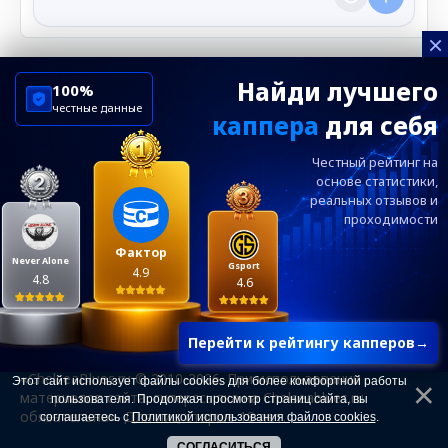
×
Найди лучшего
100%
честные данные
каппера
для себя
ChelseaBluesRu
ФК Челси
Честный рейтинг на
Посетителям
Информация
основе статистики,
реальных
отзывов и
проходимости
Ежевечерний дайджест главных новостей от
редакции ChelseaBlues.ru — подписывайтесь!
Фактор
Never Alone
Gsport
4.9
4.8
4.6
Перейти к рейтингу капперов
→
«ChelseaBlues.ru © 2010-2026. При использовании
Этот сайт использует файлы cookies для более комфортной работы
материалов сайта, гиперссылка на Chelseablues.ru
пользователя. Продолжая просмотр страниц сайта, вы
обязательна». Для лиц старше 18 лет.
соглашаетесь с
Политикой использования файлов cookies
.
СОГЛАСИТЬСЯ