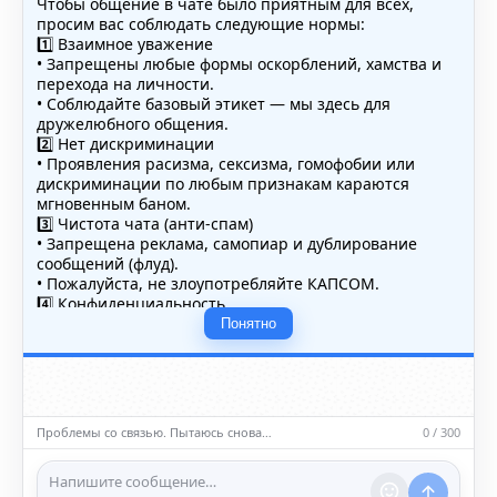
Чтобы общение в чате было приятным для всех,
просим вас соблюдать следующие нормы:
1️⃣ Взаимное уважение
• Запрещены любые формы оскорблений, хамства и
перехода на личности.
• Соблюдайте базовый этикет — мы здесь для
дружелюбного общения.
2️⃣ Нет дискриминации
• Проявления расизма, сексизма, гомофобии или
дискриминации по любым признакам караются
мгновенным баном.
3️⃣ Чистота чата (анти-спам)
• Запрещена реклама, самопиар и дублирование
сообщений (флуд).
• Пожалуйста, не злоупотребляйте КАПСОМ.
4️⃣ Конфиденциальность
• Не публикуйте личные данные — свои или чужие
Понятно
(телефоны, адреса, документы).
5️⃣ Уместность контента
• Обсуждайте темы, соответствующие тематике чата.
• Запрещён шок-контент, материалы 18+ и призывы к
насилию.
Проблемы со связью. Пытаюсь снова…
0 / 300
ℹ️ Модераторы и администраторы вправе удалять
сообщения и ограничивать доступ к чату при
нарушении правил.