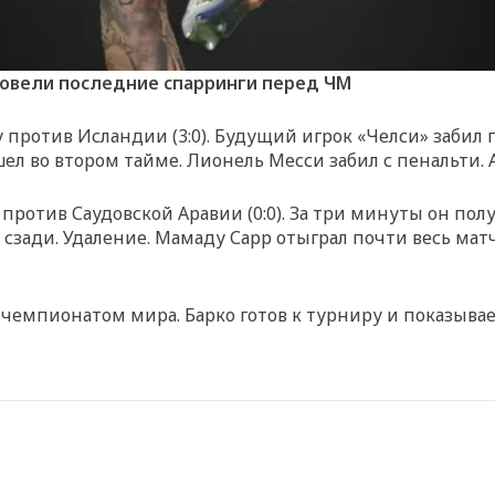
провели последние спарринги перед ЧМ
ротив Исландии (3:0). Будущий игрок «Челси» забил го
ел во втором тайме. Лионель Месси забил с пенальти.
против Саудовской Аравии (0:0). За три минуты он пол
сзади. Удаление. Мамаду Сарр отыграл почти весь матч
чемпионатом мира. Барко готов к турниру и показывает