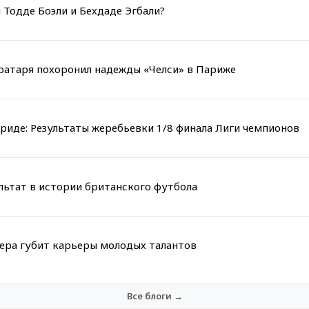
 Тодде Боэли и Бехдаде Эгбали?
вратаря похоронил надежды «Челси» в Париже
риде: Результаты жеребьевки 1/8 финала Лиги чемпионов
льтат в истории британского футбола
мера губит карьеры молодых талантов
Все блоги →