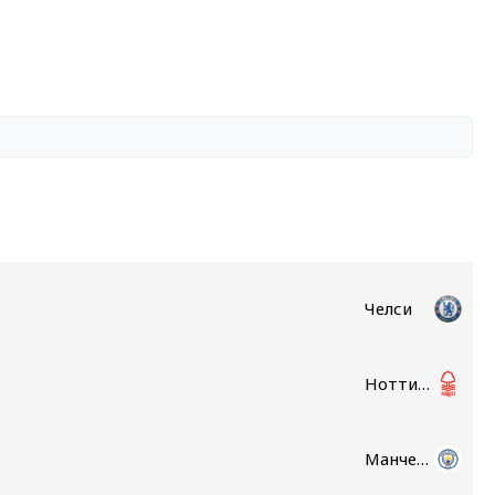
Челси
Ноттингем Форест
Манчестер Сити