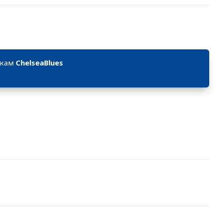
икам
ChelseaBlues