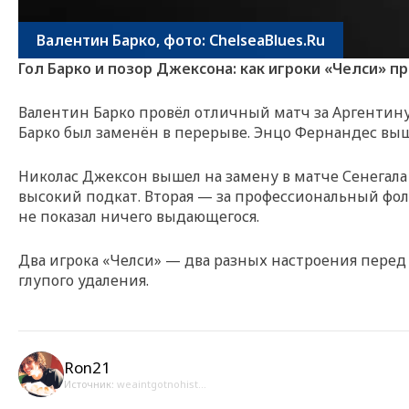
Валентин Барко, фото: ChelseaBlues.Ru
Гол Барко и позор Джексона: как игроки «Челси» 
Валентин Барко провёл отличный матч за Аргентину п
Барко был заменён в перерыве. Энцо Фернандес выш
Николас Джексон вышел на замену в матче Сенегала 
высокий подкат. Вторая — за профессиональный фол 
не показал ничего выдающегося.
Два игрока «Челси» — два разных настроения перед 
глупого удаления.
Ron21
Источник:
weaintgotnohist...