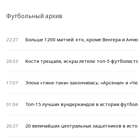
Футбольный архив
22:27
Больше 1200 матчей: кто, кроме Венгера и Анч
20:33
Кости трещали, искры летели: топ-5 футболист
17:07
Эпоха «тики-таки» закончилась: «Арсенал» и «Ч
01:04
Топ-15 лучших вундеркиндов в истории футбола
20:27
20 величайших центральных защитников в ист