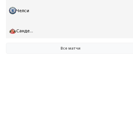
Челси
Сандерленд
Все матчи