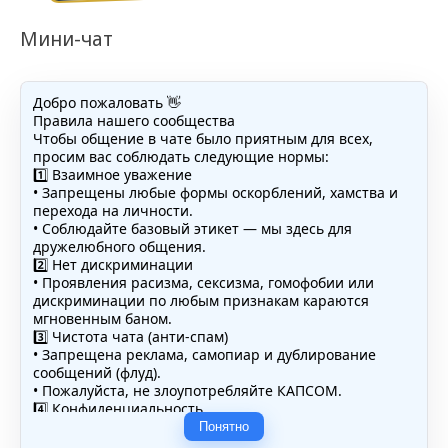
Мини-чат
Добро пожаловать 👋
Правила нашего сообщества
Чтобы общение в чате было приятным для всех,
просим вас соблюдать следующие нормы:
1️⃣ Взаимное уважение
• Запрещены любые формы оскорблений, хамства и
перехода на личности.
• Соблюдайте базовый этикет — мы здесь для
дружелюбного общения.
2️⃣ Нет дискриминации
• Проявления расизма, сексизма, гомофобии или
дискриминации по любым признакам караются
мгновенным баном.
3️⃣ Чистота чата (анти-спам)
• Запрещена реклама, самопиар и дублирование
сообщений (флуд).
• Пожалуйста, не злоупотребляйте КАПСОМ.
4️⃣ Конфиденциальность
• Не публикуйте личные данные — свои или чужие
Понятно
(телефоны, адреса, документы).