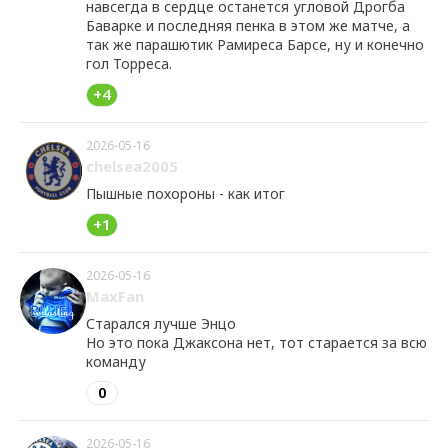
навсегда в сердце останется угловой Дрогба
Баварке и последняя пенка в этом же матче, а
так же парашютик Рамиреса Барсе, ну и конечно
гол Торреса.
+4
2026-05-16
chelsea2005
Пышные похороны - как итог
+1
2026-05-16
MaxFan
Старался лучше Энцо
Но это пока Джаксона нет, тот старается за всю
команду
0
2026-05-16