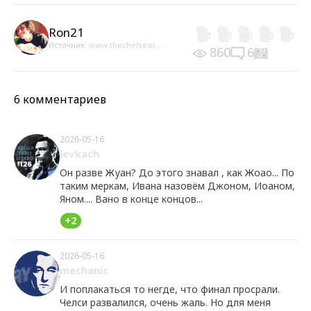
Ron21
Источник:
www.thechelseac...
860
6
6 комментариев
2026-05-16
levkach
Он разве Жуан? До этого знавал , как Жоао... По
таким меркам, Ивана назовём Джоном, Иоаном,
Яном.... Вано в конце концов...
+2
2026-05-16
mechanic
И поплакаться то негде, что финал просрали.
Челси развалился, очень жаль. Но для меня