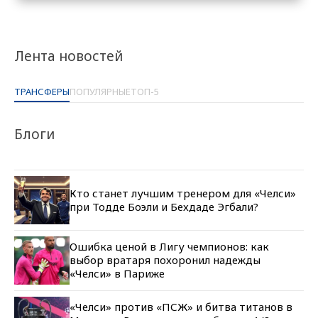
Лента новостей
ТРАНСФЕРЫ
ПОПУЛЯРНЫЕ
ТОП-5
Блоги
Кто станет лучшим тренером для «Челси»
при Тодде Боэли и Бехдаде Эгбали?
Ошибка ценой в Лигу чемпионов: как
выбор вратаря похоронил надежды
«Челси» в Париже
«Челси» против «ПСЖ» и битва титанов в