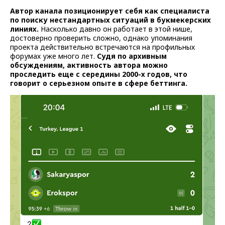
Автор канала позиционирует себя как специалиста
по поиску нестандартных ситуаций в букмекерских
линиях.
Насколько давно он работает в этой нише,
достоверно проверить сложно, однако упоминания
проекта действительно встречаются на профильных
форумах уже много лет.
Судя по архивным
обсуждениям, активность автора можно
проследить еще с середины 2000-х годов, что
говорит о серьезном опыте в сфере беттинга.