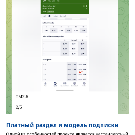
Платный раздел и модель подписки
Одной из особенностей проекта является нестандартный