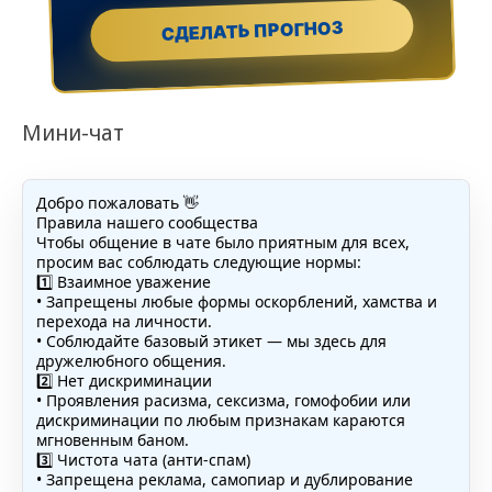
СДЕЛАТЬ ПРОГНОЗ
Мини-чат
Добро пожаловать 👋
Правила нашего сообщества
Чтобы общение в чате было приятным для всех,
просим вас соблюдать следующие нормы:
1️⃣ Взаимное уважение
• Запрещены любые формы оскорблений, хамства и
перехода на личности.
• Соблюдайте базовый этикет — мы здесь для
дружелюбного общения.
2️⃣ Нет дискриминации
• Проявления расизма, сексизма, гомофобии или
дискриминации по любым признакам караются
мгновенным баном.
3️⃣ Чистота чата (анти-спам)
• Запрещена реклама, самопиар и дублирование