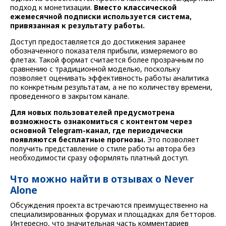
подход к монетизации.
Вместо классической
ежемесячной подписки используется система,
привязанная к результату работы.
Доступ предоставляется до достижения заранее
обозначенного показателя прибыли, измеряемого во
флетах. Такой формат считается более прозрачным по
сравнению с традиционной моделью, поскольку
позволяет оценивать эффективность работы аналитика
по конкретным результатам, а не по количеству времени,
проведенного в закрытом канале.
Для новых пользователей предусмотрена
возможность ознакомиться с контентом через
основной Telegram-канал, где периодически
появляются бесплатные прогнозы.
Это позволяет
получить представление о стиле работы автора без
необходимости сразу оформлять платный доступ.
Что можно найти в отзывах о Never
Alone
Обсуждения проекта встречаются преимущественно на
специализированных форумах и площадках для бетторов.
Интересно, что значительная часть комментариев