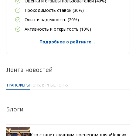
Оценки и отзывы пользователей (40%)
Проходимость ставок (30%)
Опыт и надежность (20%)
Активность и открытость (10%)
→
Подробнее о рейтинге
Лента новостей
ТРАНСФЕРЫ
ПОПУЛЯРНЫЕ
ТОП-5
Блоги
Кто станет лучшим тренером для «Челси»