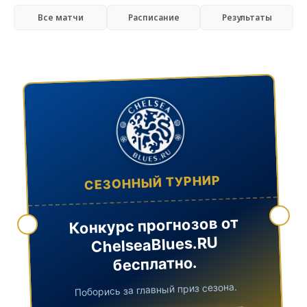
Все матчи
Расписание
Результаты
СЕЗОННЫЙ ТУРНИР
Конкурс прогнозов от
ChelseaBlues.RU
бесплатно.
Поборись за главный приз сезона.