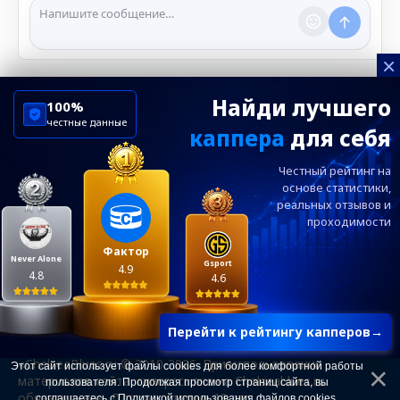
нарушении правил.
×
Найди лучшего
100%
честные данные
каппера
для себя
ChelseaBluesRu
ФК Челси
Честный рейтинг на
Посетителям
Информация
основе статистики,
реальных
отзывов и
проходимости
Ежевечерний дайджест главных новостей от
редакции ChelseaBlues.ru — подписывайтесь!
Фактор
Never Alone
Gsport
4.9
4.8
4.6
Перейти к рейтингу капперов
→
«ChelseaBlues.ru © 2010-2026. При использовании
Этот сайт использует файлы cookies для более комфортной работы
материалов сайта, гиперссылка на Chelseablues.ru
пользователя. Продолжая просмотр страниц сайта, вы
обязательна». Для лиц старше 18 лет.
соглашаетесь с
Политикой использования файлов cookies
.