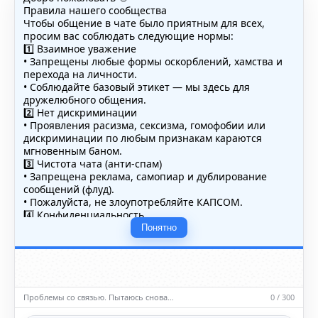
Правила нашего сообщества
Чтобы общение в чате было приятным для всех,
просим вас соблюдать следующие нормы:
1️⃣ Взаимное уважение
• Запрещены любые формы оскорблений, хамства и
перехода на личности.
• Соблюдайте базовый этикет — мы здесь для
дружелюбного общения.
2️⃣ Нет дискриминации
• Проявления расизма, сексизма, гомофобии или
дискриминации по любым признакам караются
мгновенным баном.
3️⃣ Чистота чата (анти-спам)
• Запрещена реклама, самопиар и дублирование
сообщений (флуд).
• Пожалуйста, не злоупотребляйте КАПСОМ.
4️⃣ Конфиденциальность
• Не публикуйте личные данные — свои или чужие
Понятно
(телефоны, адреса, документы).
5️⃣ Уместность контента
• Обсуждайте темы, соответствующие тематике чата.
• Запрещён шок-контент, материалы 18+ и призывы к
насилию.
Проблемы со связью. Пытаюсь снова…
0 / 300
ℹ️ Модераторы и администраторы вправе удалять
сообщения и ограничивать доступ к чату при