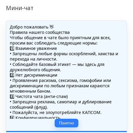
Мини-чат
Добро пожаловать 👋
Правила нашего сообщества
Чтобы общение в чате было приятным для всех,
просим вас соблюдать следующие нормы:
1️⃣ Взаимное уважение
• Запрещены любые формы оскорблений, хамства и
перехода на личности.
• Соблюдайте базовый этикет — мы здесь для
дружелюбного общения.
2️⃣ Нет дискриминации
• Проявления расизма, сексизма, гомофобии или
дискриминации по любым признакам караются
мгновенным баном.
3️⃣ Чистота чата (анти-спам)
• Запрещена реклама, самопиар и дублирование
сообщений (флуд).
• Пожалуйста, не злоупотребляйте КАПСОМ.
4️⃣ Конфиденциальность
• Не публикуйте личные данные — свои или чужие
Понятно
(телефоны, адреса, документы).