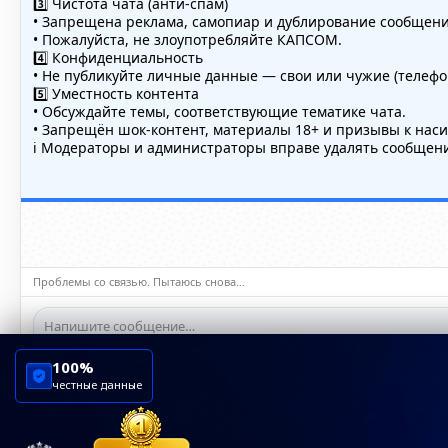
3️⃣ Чистота чата (анти-спам)
• Запрещена реклама, самопиар и дублирование сообщений
• Пожалуйста, не злоупотребляйте КАПСОМ.
4️⃣ Конфиденциальность
• Не публикуйте личные данные — свои или чужие (телефон
5️⃣ Уместность контента
• Обсуждайте темы, соответствующие тематике чата.
• Запрещён шок-контент, материалы 18+ и призывы к нас
ℹ️ Модераторы и администраторы вправе удалять сообщени
Проблемы со связью. Пытаюсь снова…
100%
честные данные