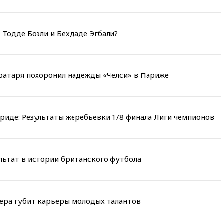
 Тодде Боэли и Бехдаде Эгбали?
вратаря похоронил надежды «Челси» в Париже
риде: Результаты жеребьевки 1/8 финала Лиги чемпионов
льтат в истории британского футбола
мера губит карьеры молодых талантов