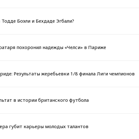
 Тодде Боэли и Бехдаде Эгбали?
вратаря похоронил надежды «Челси» в Париже
риде: Результаты жеребьевки 1/8 финала Лиги чемпионов
льтат в истории британского футбола
мера губит карьеры молодых талантов