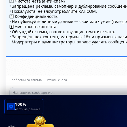
3️⃣ Чистота чата (анти-спам)
• Запрещена реклама, самопиар и дублирование сообщений
• Пожалуйста, не злоупотребляйте КАПСОМ.
4️⃣ Конфиденциальность
• Не публикуйте личные данные — свои или чужие (телефон
5️⃣ Уместность контента
• Обсуждайте темы, соответствующие тематике чата.
• Запрещён шок-контент, материалы 18+ и призывы к нас
ℹ️ Модераторы и администраторы вправе удалять сообщени
Проблемы со связью. Пытаюсь снова…
100%
честные данные