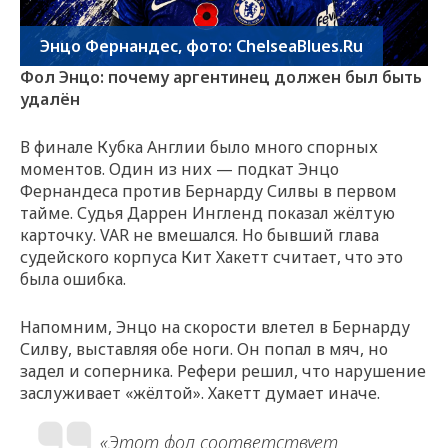
Энцо Фернандес, фото: ChelseaBlues.Ru
Фол Энцо: почему аргентинец должен был быть
удалён
В финале Кубка Англии было много спорных
моментов. Один из них — подкат Энцо
Фернандеса против Бернарду Силвы в первом
тайме. Судья Даррен Ингленд показал жёлтую
карточку. VAR не вмешался. Но бывший глава
судейского корпуса Кит Хакетт считает, что это
была ошибка.
Напомним, Энцо на скорости влетел в Бернарду
Силву, выставляя обе ноги. Он попал в мяч, но
задел и соперника. Рефери решил, что нарушение
заслуживает «жёлтой». Хакетт думает иначе.
«Этот фол соответствует