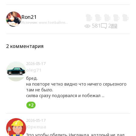
Ron21
Источник:
www.footballins...
581
2
2 комментария
2026-05-17
oleg71
бред.
на повторе четко видно что ничего серьезного
там не было.
силва сразу подорвался и побежал ...
+2
2026-05-17
Юркеша
Это чтобы обелить Ингланда, который не дал