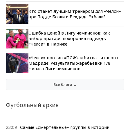
Кто станет лучшим тренером для «Челси»
при Тодде Боэли и Бехдаде Эгбали?
Ошибка ценой в Лигу чемпионов: как
выбор вратаря похоронил надежды
«Челси» в Париже
«Челси» против «ПСЖ» и битва титанов в
Мадриде: Результаты жеребьевки 1/8
финала Лиги чемпионов
Все блоги →
Футбольный архив
23:09
Самые «смертельные» группы в истории