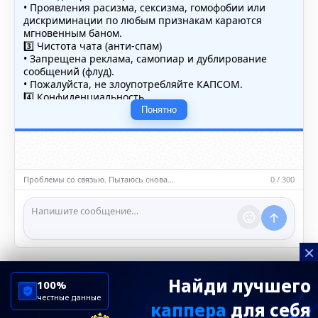
• Проявления расизма, сексизма, гомофобии или
дискриминации по любым признакам караются
мгновенным баном.
3️⃣ Чистота чата (анти-спам)
• Запрещена реклама, самопиар и дублирование
сообщений (флуд).
• Пожалуйста, не злоупотребляйте КАПСОМ.
4️⃣ Конфиденциальность
• Не публикуйте личные данные — свои или чужие
Понятно
(телефоны, адреса, документы).
5️⃣ Уместность контента
• Обсуждайте темы, соответствующие тематике чата.
• Запрещён шок-контент, материалы 18+ и призывы к
насилию.
Проблемы со связью. Пытаюсь снова…
0 / 300
ℹ️ Модераторы и администраторы вправе удалять
сообщения и ограничивать доступ к чату при
нарушении правил.
×
Найди лучшего
100%
честные данные
каппера
для себя