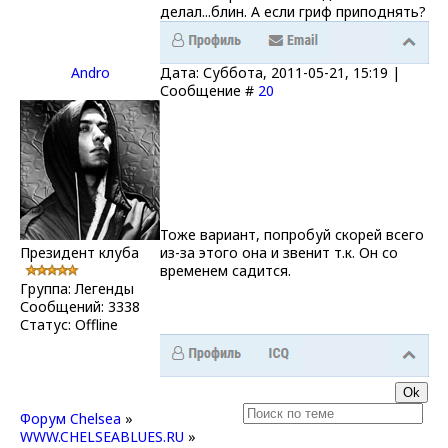
делал...блин. А если гриф приподнять?
Andro
Дата: Суббота, 2011-05-21, 15:19 |
Сообщение #
20
Тоже вариант, попробуй скорей всего
Президент клуба
из-за этого она и звенит т.к. Он со
временем садится.
Группа: Легенды
Сообщений:
3338
Статус:
Offline
Форум Chelsea
»
WWW.CHELSEABLUES.RU
»