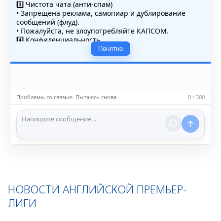
3️⃣ Чистота чата (анти-спам)
• Запрещена реклама, самопиар и дублирование
сообщений (флуд).
• Пожалуйста, не злоупотребляйте КАПСОМ.
4️⃣ Конфиденциальность
• Не публикуйте личные данные — свои или чужие
Понятно
(телефоны, адреса, документы).
5️⃣ Уместность контента
• Обсуждайте темы, соответствующие тематике чата.
• Запрещён шок-контент, материалы 18+ и призывы к
насилию.
Повтор через 5с
0 / 300
ℹ️ Модераторы и администраторы вправе удалять
сообщения и ограничивать доступ к чату при
нарушении правил.
НОВОСТИ АНГЛИЙСКОЙ ПРЕМЬЕР-
ЛИГИ