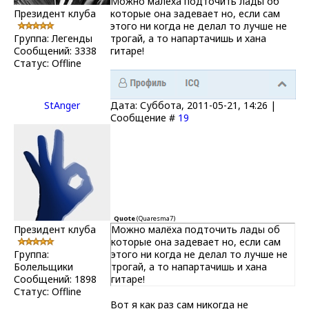
Можно малёха подточить лады об
Президент клуба
которые она задевает но, если сам
этого ни когда не делал то лучше не
Группа: Легенды
трогай, а то напартачишь и хана
Сообщений:
3338
гитаре!
Статус:
Offline
StAnger
Дата: Суббота, 2011-05-21, 14:26 |
Сообщение #
19
Quote
(
Quaresma7
)
Президент клуба
Можно малёха подточить лады об
которые она задевает но, если сам
Группа:
этого ни когда не делал то лучше не
Болельщики
трогай, а то напартачишь и хана
Сообщений:
1898
гитаре!
Статус:
Offline
Вот я как раз сам никогда не