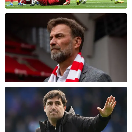
Фанаты «Ливерпуля» шокированы
неспособностью команды обыграть нынешний
«Челси»
Болельщики «Ливерпуля» освистали команду
после ничьей с «Челси»