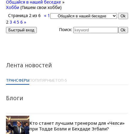
Общайся в нашей беседке
»
Хобби
(Пишем свои хобби)
Страница
2
из
6
«
1
2
3
4
5
6
»
Поиск:
Лента новостей
ТРАНСФЕРЫ
ПОПУЛЯРНЫЕ
ТОП-5
Блоги
Кто станет лучшим тренером для «Челси»
при Тодде Боэли и Бехдаде Эгбали?