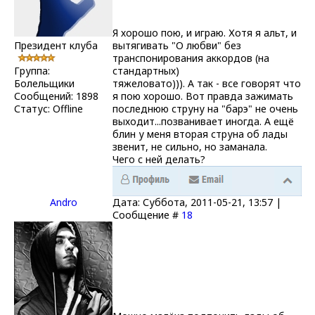
Я хорошо пою, и играю. Хотя я альт, и
Президент клуба
вытягивать "О любви" без
транспонирования аккордов (на
Группа:
стандартных)
Болельщики
тяжеловато))). А так - все говорят что
Сообщений:
1898
я пою хорошо. Вот правда зажимать
Статус:
Offline
последнюю струну на "барэ" не очень
выходит...позванивает иногда. А ещё
блин у меня вторая струна об лады
звенит, не сильно, но заманала.
Чего с ней делать?
Andro
Дата: Суббота, 2011-05-21, 13:57 |
Сообщение #
18