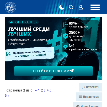
ТОП-1 КАППЕР
89%+
проходимость
ЛУЧШИЙ СРЕДИ
2500+
ЛУЧШИХ
довольных
Стабильность. Аналитика.
клиентов
Результат.
№1
в рейтинге капперов
ПЕРЕЙТИ В ТЕЛЕГРАМ
Страница
2
из
6
«
1
2
3
4
5
6
»