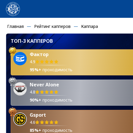
Главная
Рейтинг капперов
Каппара
ТОП-3 КАППЕРОВ
Фактор
4.9
95%+
проходимость
Never Alone
4.8
90%+
проходимость
Gsport
4.6
85%+
проходимость