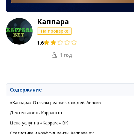
Каппара
На проверке
1.6
1 год
Содержание
«Каппара» Отзывы реальных людей. Анализ
Деятельность Kappara.ru
Цена услуг на «Kappara» ВК
Статистика и коэффициенты Каппара ру