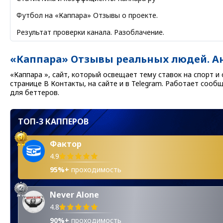
Футбол на «Каппара» Отзывы о проекте.
Результат проверки канала. Разоблачение.
«Каппара» Отзывы реальных людей. А
«Каппара », сайт, который освещает тему ставок на спорт 
странице В Контакты, на сайте и в Telegram. Работает сооб
для беттеров.
ТОП-3 КАППЕРОВ
Фактор
4.9
95%+
проходимость
Never Alone
4.8
90%+
проходимость