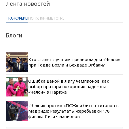
Лента новостей
ТРАНСФЕРЫ
ПОПУЛЯРНЫЕ
ТОП-5
Блоги
Кто станет лучшим тренером для «Челси»
при Тодде Боэли и Бехдаде Эгбали?
Ошибка ценой в Лигу чемпионов: как
выбор вратаря похоронил надежды
«Челси» в Париже
«Челси» против «ПСЖ» и битва титанов в
Мадриде: Результаты жеребьевки 1/8
финала Лиги чемпионов