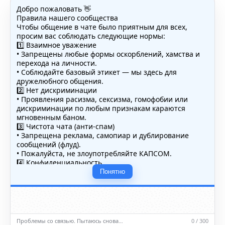
Добро пожаловать 👋
Правила нашего сообщества
Чтобы общение в чате было приятным для всех,
просим вас соблюдать следующие нормы:
1️⃣ Взаимное уважение
• Запрещены любые формы оскорблений, хамства и
перехода на личности.
• Соблюдайте базовый этикет — мы здесь для
дружелюбного общения.
2️⃣ Нет дискриминации
• Проявления расизма, сексизма, гомофобии или
дискриминации по любым признакам караются
мгновенным баном.
3️⃣ Чистота чата (анти-спам)
• Запрещена реклама, самопиар и дублирование
сообщений (флуд).
• Пожалуйста, не злоупотребляйте КАПСОМ.
4️⃣ Конфиденциальность
• Не публикуйте личные данные — свои или чужие
Понятно
(телефоны, адреса, документы).
5️⃣ Уместность контента
• Обсуждайте темы, соответствующие тематике чата.
• Запрещён шок-контент, материалы 18+ и призывы к
насилию.
Проблемы со связью. Пытаюсь снова…
0 / 300