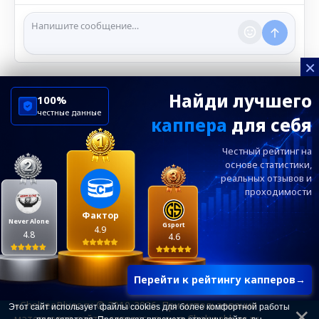
ℹ️ Модераторы и администраторы вправе удалять
сообщения и ограничивать доступ к чату при
нарушении правил.
×
Найди лучшего
100%
честные данные
каппера
для себя
ChelseaBluesRu
ФК Челси
Честный рейтинг на
Посетителям
Информация
основе статистики,
реальных
отзывов и
проходимости
Ежевечерний дайджест главных новостей от
редакции ChelseaBlues.ru — подписывайтесь!
Фактор
Never Alone
Gsport
4.9
4.8
4.6
Перейти к рейтингу капперов
→
«ChelseaBlues.ru © 2010-2026. При использовании
Этот сайт использует файлы cookies для более комфортной работы
материалов сайта, гиперссылка на Chelseablues.ru