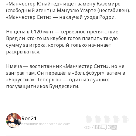
«Манчестер Юнайтед» ищет замену Каземиро
(свободный агент) и Мануэлю Угарте (нестабилен).
«Манчестер Сити» — на случай ухода Родри.
Но цена в €120 млн — серьёзное препятствие.
Вряд ли кто-то из клубов готов платить такую
сумму за игрока, который только начинает
раскрываться.
Нмеча — воспитанник «Манчестер Сити», но не
заиграл там. Он перешёл в «Вольфсбург», затем в
«Боруссию». Теперь он — один из лучших
полузащитников Бундеслиги.
Ron21
Источник:
thehardtackle.com
488
3